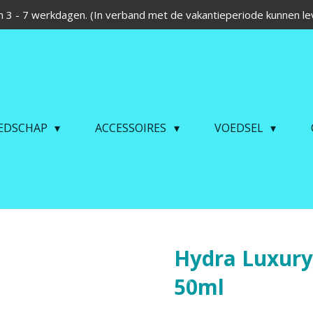
 3 - 7 werkdagen. (In verband met de vakantieperiode kunnen lev
EDSCHAP
ACCESSOIRES
VOEDSEL
Hydra Luxury
50ml