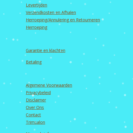
k
a
n
Levertijden
m
Verzendkosten en Afhalen
Herroeping/Annulering en Retourneren
Herroeping
Garantie en
klachten
Betaling
Algemene Voorwaarden
Privacybeleid
Disclaimer
Over Ons
Contact
Trimsalon