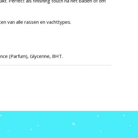
uikt. Perfect als finishing touch na het baden of om
en van alle rassen en vachttypes.
ance (Parfum), Glycerine, BHT.