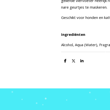
geliefde viervoeter heerlijk r
nare geurtjes te maskeren.
Geschikt voor honden en katt
Ingrediënten
Alcohol, Aqua (Water), Fragr
D
D
S
e
e
h
l
e
a
e
l
r
n
e