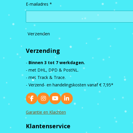
E-mailadres *
Verzenden
Verzending
-
Binnen 3 tot 7 werkdagen.
- met DHL, DPD & PostNL.
- met Track & Trace.
- Verzend- en handelingskosten vanaf
€ 7,95*
F
I
Y
L
a
n
o
i
c
s
u
n
Garantie en Klachten
e
t
T
k
b
a
u
e
Klantenservice
o
g
b
d
o
r
e
I