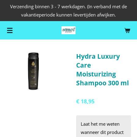
Verzending binnen 3 - 7 werkdagen. (In verband met de
Ga
vakantieperiode kunnen levertijden afwijken.
direct
naar
de
hoofdinhoud
Hydra Luxury
Care
Moisturizing
Shampoo 300 ml
€ 18,95
Laat het me weten
wanneer dit product