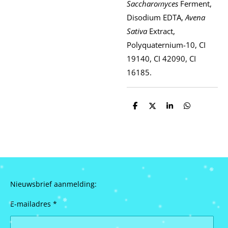
Saccharomyces
Ferment,
Disodium EDTA,
Avena
Sativa
Extract,
Polyquaternium-10, CI
19140, CI 42090, CI
16185.
D
D
S
D
e
e
h
e
l
e
a
l
e
l
r
e
n
e
n
Nieuwsbrief aanmelding:
E-mailadres *