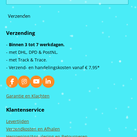
Verzenden
Verzending
-
Binnen 3 tot 7 werkdagen.
- met DHL, DPD & PostNL.
- met Track & Trace.
- Verzend- en handelingskosten vanaf
€ 7,95*
F
I
Y
L
a
n
o
i
c
s
u
n
Garantie en Klachten
e
t
T
k
b
a
u
e
Klantenservice
o
g
b
d
o
r
e
I
Levertijden
k
a
n
m
Verzendkosten en Afhalen
Herroeping/Annulering en Retourneren