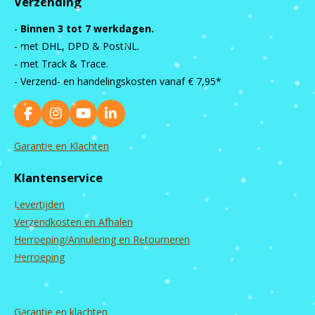
Verzending
-
Binnen 3 tot 7 werkdagen.
- met DHL, DPD & PostNL.
- met Track & Trace.
- Verzend- en handelingskosten vanaf
€ 7,95*
F
I
Y
L
a
n
o
i
c
s
u
n
Garantie en Klachten
e
t
T
k
b
a
u
e
Klantenservice
o
g
b
d
o
r
e
I
Levertijden
k
a
n
m
Verzendkosten en Afhalen
Herroeping/Annulering en Retourneren
Herroeping
Garantie en
klachten