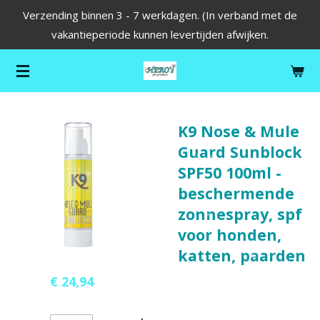
Verzending binnen 3 - 7 werkdagen. (In verband met de
Ga
vakantieperiode kunnen levertijden afwijken.
direct
naar
de
hoofdinhoud
K9 Nose & Mule
Guard Sunblock
SPF50 100ml -
beschermende
zonnespray, spf
voor honden,
katten, paarden
€ 24,94