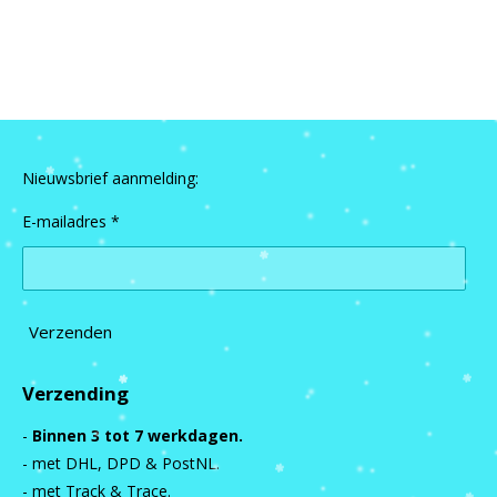
e
e
h
e
l
e
a
l
e
l
r
e
n
e
n
Nieuwsbrief aanmelding:
E-mailadres *
Verzenden
Verzending
-
Binnen 3 tot 7 werkdagen.
- met DHL, DPD & PostNL.
- met Track & Trace.