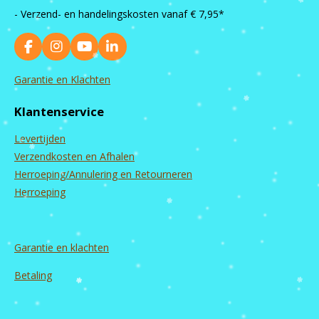
- Verzend- en handelingskosten vanaf
€ 7,95*
F
I
Y
L
a
n
o
i
c
s
u
n
Garantie en Klachten
e
t
T
k
b
a
u
e
Klantenservice
o
g
b
d
o
r
e
I
Levertijden
k
a
n
m
Verzendkosten en Afhalen
Herroeping/Annulering en Retourneren
Herroeping
Garantie en
klachten
Betaling