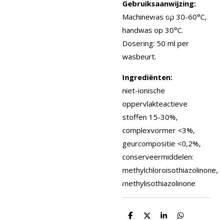
Gebruiksaanwijzing:
Machinewas op 30-60°C,
handwas op 30°C.
Dosering: 50 ml per
wasbeurt.
Ingrediënten:
niet-ionische
oppervlakteactieve
stoffen 15-30%,
complexvormer <3%,
geurcompositie <0,2%,
conserveermiddelen:
methylchloroisothiazolinone,
methylisothiazolinone
D
D
S
D