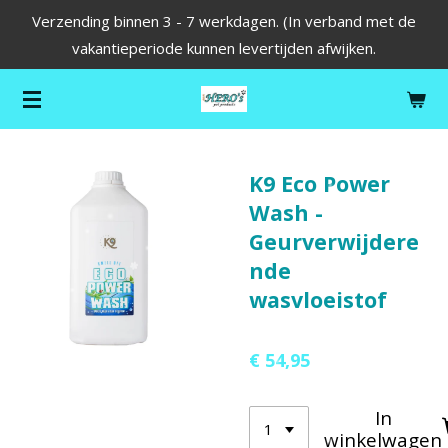
Verzending binnen 3 - 7 werkdagen. (In verband met de
Ga
vakantieperiode kunnen levertijden afwijken.
direct
naar
de
hoofdinhoud
K9 Eco Power
Wash -
Geurverwijdere
nde
wasvloeistof
€ 54,95
In
winkelwagen