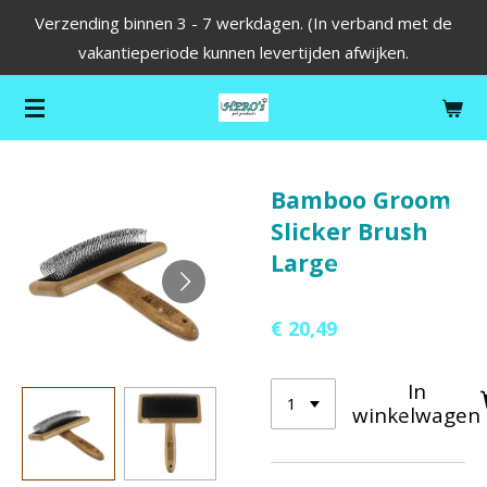
Verzending binnen 3 - 7 werkdagen. (In verband met de
Ga
vakantieperiode kunnen levertijden afwijken.
direct
naar
de
hoofdinhoud
Bamboo Groom
Slicker Brush
Large
€ 20,49
In
winkelwagen