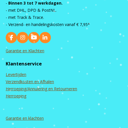
-
Binnen 3 tot 7 werkdagen.
- met DHL, DPD & PostNL.
- met Track & Trace.
- Verzend- en handelingskosten vanaf
€ 7,95*
F
I
Y
L
a
n
o
i
c
s
u
n
Garantie en Klachten
e
t
T
k
b
a
u
e
Klantenservice
o
g
b
d
o
r
e
I
Levertijden
k
a
n
m
Verzendkosten en Afhalen
Herroeping/Annulering en Retourneren
Herroeping
Garantie en
klachten