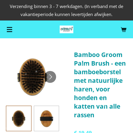
Verzending binnen 3 - 7 werkdagen. (In verband met de
Ga
vakantieperiode kunnen levertijden afwijken.
direct
naar
de
hoofdinhoud
Bamboo Groom
Palm Brush - een
bamboeborstel
met natuurlijke
haren, voor
honden en
katten van alle
rassen
€ 19,49