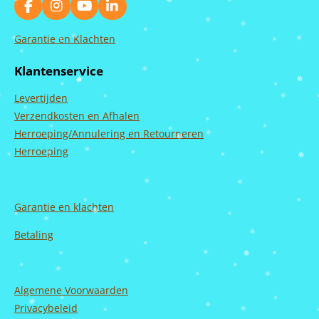
F
I
Y
L
a
n
o
i
c
s
u
n
Garantie en Klachten
e
t
T
k
b
a
u
e
Klantenservice
o
g
b
d
o
r
e
I
Levertijden
k
a
n
m
Verzendkosten en Afhalen
Herroeping/Annulering en Retourneren
Herroeping
Garantie en
klachten
Betaling
Algemene Voorwaarden
Privacybeleid