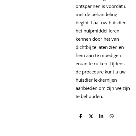
ontspannen is voordat u
met de behandeling
begint. Laat uw huisdier
het hulpmiddel leren
kennen door het van
dichtbij te laten zien en
hem aan te moedigen
eraan te ruiken. Tijdens
de procedure kunt u uw
huisdier lekkernijen
aanbieden om zijn welzijn
te behouden.
D
D
S
D
e
e
h
e
l
e
a
l
e
l
r
e
n
e
n