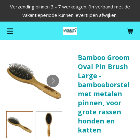
Verzending binnen 3 - 7 werkdagen. (In verband met de
Ga
vakantieperiode kunnen levertijden afwijken.
direct
naar
de
hoofdinhoud
Bamboo Groom
Oval Pin Brush
Large -
bamboeborstel
met metalen
pinnen, voor
grote rassen
honden en
katten