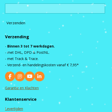
Verzenden
Verzending
-
Binnen 3 tot 7 werkdagen.
- met DHL, DPD & PostNL.
- met Track & Trace.
- Verzend- en handelingskosten vanaf
€ 7,95*
F
I
Y
L
a
n
o
i
c
s
u
n
Garantie en Klachten
e
t
T
k
b
a
u
e
Klantenservice
o
g
b
d
o
r
e
I
Levertijden
k
a
n