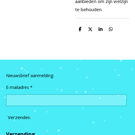
aanbieden om zijn welzijn
te behouden.
D
D
S
D
e
e
h
e
l
e
a
l
e
l
r
e
n
e
n
Nieuwsbrief aanmelding:
E-mailadres *
Verzenden
Verzending