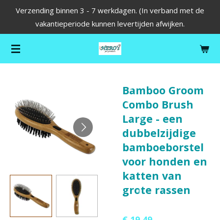
Verzending binnen 3 - 7 werkdagen. (In verband met de
Ga
vakantieperiode kunnen levertijden afwijken.
direct
naar
de
hoofdinhoud
Bamboo Groom
Combo Brush
Large - een
dubbelzijdige
bamboeborstel
voor honden en
katten van
grote rassen
€ 19,49