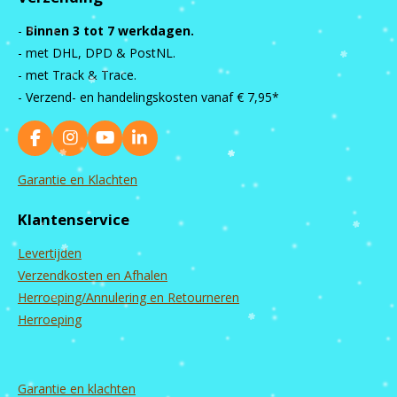
-
Binnen 3 tot 7 werkdagen.
- met DHL, DPD & PostNL.
- met Track & Trace.
- Verzend- en handelingskosten vanaf
€ 7,95*
F
I
Y
L
a
n
o
i
c
s
u
n
Garantie en Klachten
e
t
T
k
b
a
u
e
Klantenservice
o
g
b
d
o
r
e
I
Levertijden
k
a
n
m
Verzendkosten en Afhalen
Herroeping/Annulering en Retourneren
Herroeping
Garantie en
klachten