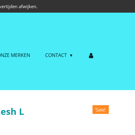
ertijden afwijken.
NZE MERKEN
CONTACT
esh L
Sale!