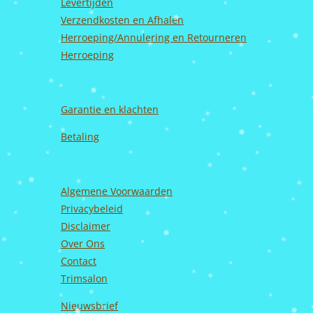
k
a
n
Levertijden
m
Verzendkosten en Afhalen
Herroeping/Annulering en Retourneren
Herroeping
Garantie en
klachten
Betaling
Algemene Voorwaarden
Privacybeleid
Disclaimer
Over Ons
Contact
Trimsalon
Nieuwsbrief