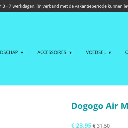
 3 - 7 werkdagen. (In verband met de vakantieperiode kunnen lev
EDSCHAP
ACCESSOIRES
VOEDSEL
O
Dogogo Air M
€ 23,95
€ 31,50