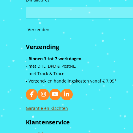
Verzenden
Verzending
-
Binnen 3 tot 7 werkdagen.
- met DHL, DPD & PostNL.
- met Track & Trace.
- Verzend- en handelingskosten vanaf
€ 7,95*
F
I
Y
L
a
n
o
i
c
s
u
n
Garantie en Klachten
e
t
T
k
b
a
u
e
Klantenservice
o
g
b
d
o
r
e
I