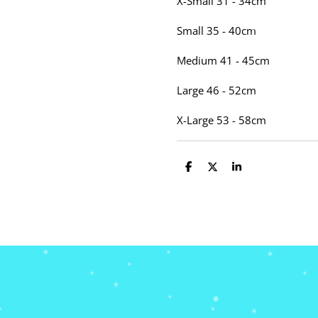
X-Small
31 - 34cm
Small
35 - 40cm
Medium
41 - 45cm
Large
46 - 52cm
X-Large
53 - 58cm
D
D
S
e
e
h
l
e
a
e
l
r
n
e