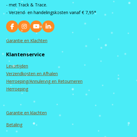
- met Track & Trace.
- Verzend- en handelingskosten vanaf
€ 7,95*
F
I
Y
L
a
n
o
i
c
s
u
n
Garantie en Klachten
e
t
T
k
b
a
u
e
Klantenservice
o
g
b
d
o
r
e
I
Levertijden
k
a
n
m
Verzendkosten en Afhalen
Herroeping/Annulering en Retourneren
Herroeping
Garantie en
klachten
Betaling