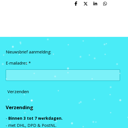
D
D
S
D
e
e
h
e
l
e
a
l
e
l
r
e
n
e
n
Nieuwsbrief aanmelding:
E-mailadres *
Verzenden
Verzending
-
Binnen 3 tot 7 werkdagen.
- met DHL, DPD & PostNL.