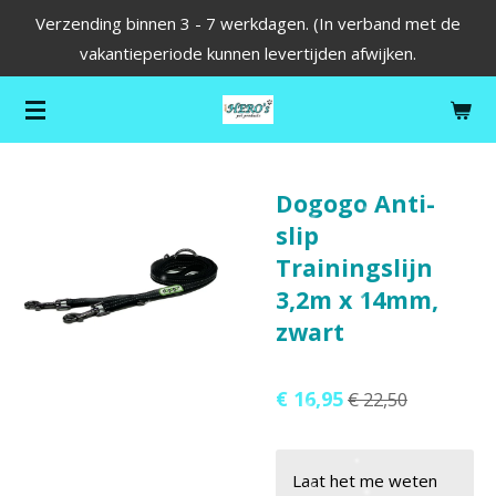
Verzending binnen 3 - 7 werkdagen. (In verband met de
Ga
vakantieperiode kunnen levertijden afwijken.
direct
naar
de
hoofdinhoud
Dogogo Anti-
slip
Trainingslijn
3,2m x 14mm,
zwart
€ 16,95
€ 22,50
Laat het me weten