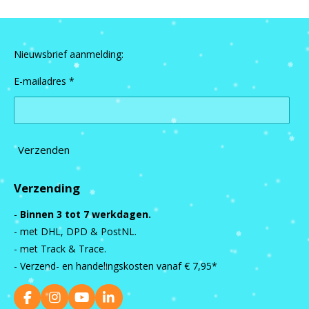
Nieuwsbrief aanmelding:
E-mailadres *
Verzenden
Verzending
-
Binnen 3 tot 7 werkdagen.
- met DHL, DPD & PostNL.
- met Track & Trace.
- Verzend- en handelingskosten vanaf
€ 7,95*
F
I
Y
L