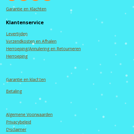
a
n
o
i
c
s
u
n
Garantie en Klachten
e
t
T
k
b
a
u
e
Klantenservice
o
g
b
d
o
r
e
I
Levertijden
k
a
n
m
Verzendkosten en Afhalen
Herroeping/Annulering en Retourneren
Herroeping
Garantie en
klachten
Betaling
Algemene Voorwaarden
Privacybeleid
Disclaimer