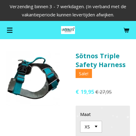
Verzending binnen 3 - 7 werkdagen. (In verband met de
Ga
vakantieperiode kunnen levertijden afwijken.
direct
naar
de
hoofdinhoud
Sötnos Triple
Safety Harness
Sale!
€ 19,95
€ 27,95
Maat