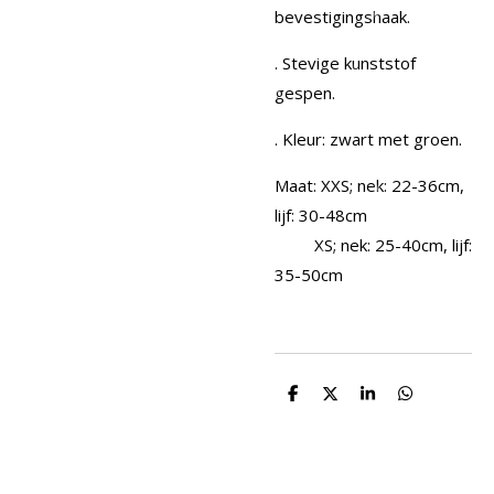
bevestigingshaak.
. Stevige kunststof
gespen.
. Kleur: zwart met groen.
Maat: XXS; nek: 22-36cm,
lijf: 30-48cm
XS; nek: 25-40cm, lijf:
35-50cm
D
D
S
D
e
e
h
e
l
e
a
l
e
l
r
e
n
e
n