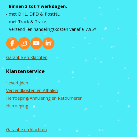
-
Binnen 3 tot 7 werkdagen.
- met DHL, DPD & PostNL.
- met Track & Trace.
- Verzend- en handelingskosten vanaf
€ 7,95*
F
I
Y
L
a
n
o
i
c
s
u
n
Garantie en Klachten
e
t
T
k
b
a
u
e
Klantenservice
o
g
b
d
o
r
e
I
Levertijden
k
a
n
m
Verzendkosten en Afhalen
Herroeping/Annulering en Retourneren
Herroeping
Garantie en
klachten