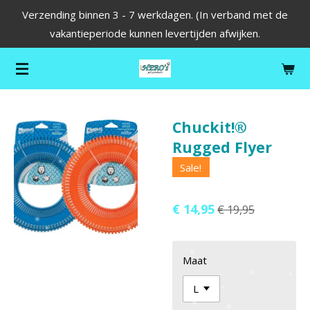
Verzending binnen 3 - 7 werkdagen. (In verband met de
Ga
vakantieperiode kunnen levertijden afwijken.
direct
naar
de
hoofdinhoud
Chuckit!®
Rugged Flyer
Sale!
€ 14,95
€ 19,95
Maat