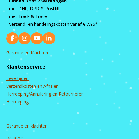
-
Binnen 3 tot 7 werkdagen.
- met DHL, DPD & PostNL.
- met Track & Trace.
- Verzend- en handelingskosten vanaf
€ 7,95*
F
I
Y
L
a
n
o
i
c
s
u
n
Garantie en Klachten
e
t
T
k
b
a
u
e
Klantenservice
o
g
b
d
o
r
e
I
Levertijden
k
a
n
m
Verzendkosten en Afhalen
Herroeping/Annulering en Retourneren
Herroeping
Garantie en
klachten
Betaling