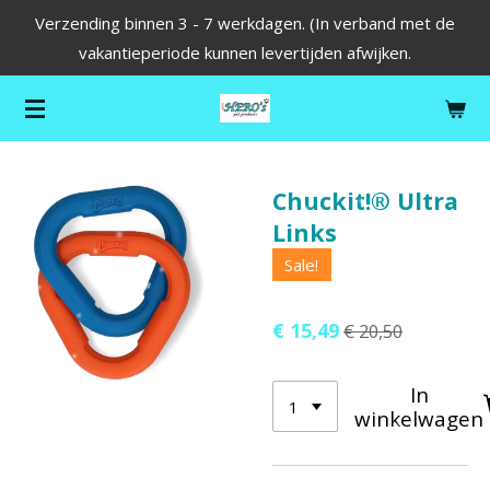
Verzending binnen 3 - 7 werkdagen. (In verband met de
Ga
vakantieperiode kunnen levertijden afwijken.
direct
naar
de
hoofdinhoud
Chuckit!® Ultra
Links
Sale!
€ 15,49
€ 20,50
In
winkelwagen