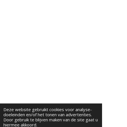
Deze website gebruikt cookies voor analyse-
doeleinden en/of het tonen van advertenties.
Door gebruik te blijven maken van de site gaat u
hiermee akkoord.