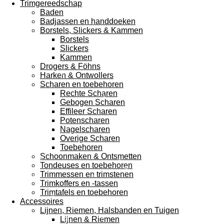
Trimgereedschap
Baden
Badjassen en handdoeken
Borstels, Slickers & Kammen
Borstels
Slickers
Kammen
Drogers & Föhns
Harken & Ontwollers
Scharen en toebehoren
Rechte Scharen
Gebogen Scharen
Effileer Scharen
Potenscharen
Nagelscharen
Overige Scharen
Toebehoren
Schoonmaken & Ontsmetten
Tondeuses en toebehoren
Trimmessen en trimstenen
Trimkoffers en -tassen
Trimtafels en toebehoren
Accessoires
Lijnen, Riemen, Halsbanden en Tuigen
Lijnen & Riemen