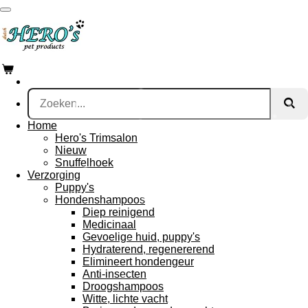
Ga
direct
naar
de
hoofdinhoud
Home
Hero's Trimsalon
Nieuw
Snuffelhoek
Verzorging
Puppy's
Hondenshampoos
Diep reinigend
Medicinaal
Gevoelige huid, puppy's
Hydraterend, regenererend
Elimineert hondengeur
Anti-insecten
Droogshampoos
Witte, lichte vacht