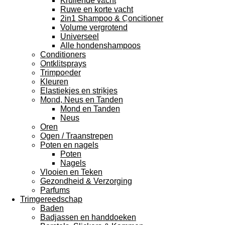
Krullende vacht
Ruwe en korte vacht
2in1 Shampoo & Concitioner
Volume vergrotend
Universeel
Alle hondenshampoos
Conditioners
Ontklitsprays
Trimpoeder
Kleuren
Elastiekjes en strikjes
Mond, Neus en Tanden
Mond en Tanden
Neus
Oren
Ogen / Traanstrepen
Poten en nagels
Poten
Nagels
Vlooien en Teken
Gezondheid & Verzorging
Parfums
Trimgereedschap
Baden
Badjassen en handdoeken