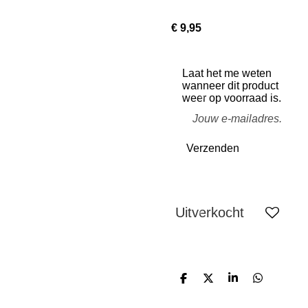
€ 9,95
Laat het me weten
wanneer dit product
weer op voorraad is.
Verzenden
Uitverkocht
D
D
S
D
e
e
h
e
l
e
a
l