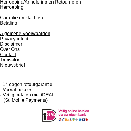
Herroeping/Annulering en Retourneren
o
r
e
I
Herroeping
k
a
n
m
Garantie en
klachten
Betaling
Algemene Voorwaarden
Privacybeleid
Disclaimer
Over Ons
Contact
Trimsalon
Nieuwsbrief
- 14 dagen retourgarantie
- Vooraf betalen
- Veilig betalen met iDEAL
(St. Mollie Payments)