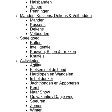
Halsbanden
Tuigen
Penningen
Manden, Kussens, Dekens & Vetbedden
Manden
Kussens
Dekens
Vetbedden
Speelgoed
Ballen
Intelligentie
Kauwen, Bijten & Trekken
Knuffels
Activiteiten
Agility
Fietsen met de hond
Hardlopen en Wandelen
In het donker
Jachthonden en Apporteren
Kerst
Naar Show
Op vakantie / Dagje weg
Speuren
Zomer
Winter