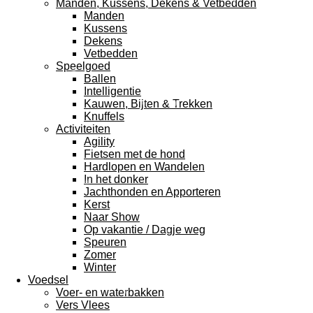
Manden, Kussens, Dekens & Vetbedden
Manden
Kussens
Dekens
Vetbedden
Speelgoed
Ballen
Intelligentie
Kauwen, Bijten & Trekken
Knuffels
Activiteiten
Agility
Fietsen met de hond
Hardlopen en Wandelen
In het donker
Jachthonden en Apporteren
Kerst
Naar Show
Op vakantie / Dagje weg
Speuren
Zomer
Winter
Voedsel
Voer- en waterbakken
Vers Vlees