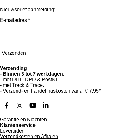
e
l
r
e
n
e
n
Nieuwsbrief aanmelding:
E-mailadres *
Verzenden
Verzending
-
Binnen 3 tot 7 werkdagen.
- met DHL, DPD & PostNL.
- met Track & Trace.
- Verzend- en handelingskosten vanaf
€ 7,95*
F
I
Y
L
a
n
o
i
Garantie en Klachten
c
s
u
n
Klantenservice
e
t
T
k
Levertijden
b
a
u
e
Verzendkosten en Afhalen
o
g
b
d