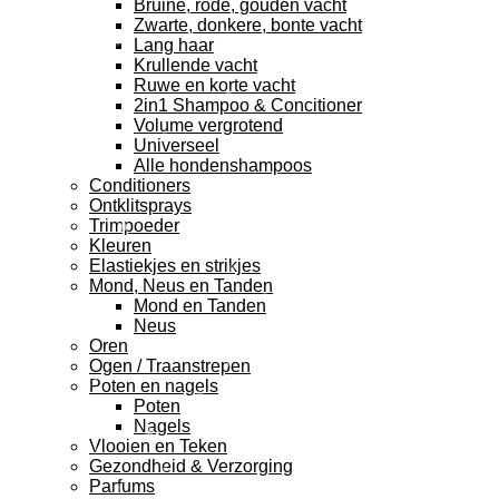
Bruine, rode, gouden vacht
Zwarte, donkere, bonte vacht
Lang haar
Krullende vacht
Ruwe en korte vacht
2in1 Shampoo & Concitioner
Volume vergrotend
Universeel
Alle hondenshampoos
Conditioners
Ontklitsprays
Trimpoeder
Kleuren
Elastiekjes en strikjes
Mond, Neus en Tanden
Mond en Tanden
Neus
Oren
Ogen / Traanstrepen
Poten en nagels
Poten
Nagels
Vlooien en Teken
Gezondheid & Verzorging
Parfums