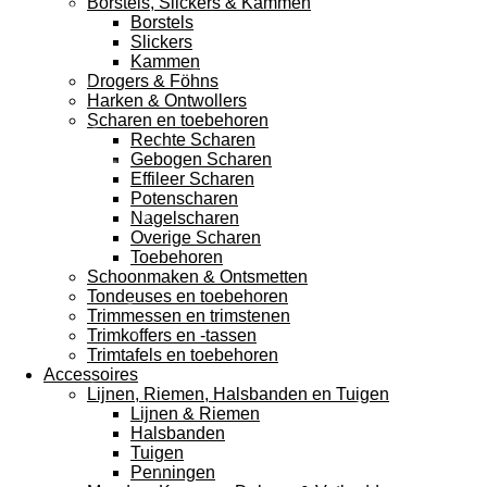
Borstels, Slickers & Kammen
Borstels
Slickers
Kammen
Drogers & Föhns
Harken & Ontwollers
Scharen en toebehoren
Rechte Scharen
Gebogen Scharen
Effileer Scharen
Potenscharen
Nagelscharen
Overige Scharen
Toebehoren
Schoonmaken & Ontsmetten
Tondeuses en toebehoren
Trimmessen en trimstenen
Trimkoffers en -tassen
Trimtafels en toebehoren
Accessoires
Lijnen, Riemen, Halsbanden en Tuigen
Lijnen & Riemen
Halsbanden
Tuigen
Penningen