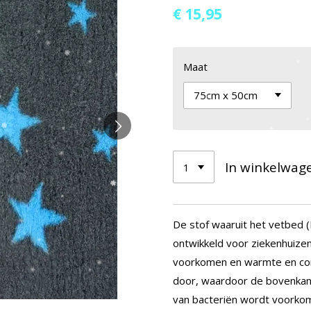
€ 15,95
Maat
In winkelwag
De stof waaruit het vetbed (
ontwikkeld voor ziekenhuize
voorkomen en warmte en comfo
door, waardoor de bovenkant 
van bacteriën wordt voorkom