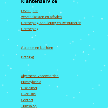
Klantenservice
o
g
b
d
o
r
e
I
k
a
n
Levertijden
m
Verzendkosten en Afhalen
Herroeping/Annulering en Retourneren
Herroeping
Garantie en
klachten
Betaling
Algemene Voorwaarden
Privacybeleid
Disclaimer
Over Ons
Contact
Trimsalon