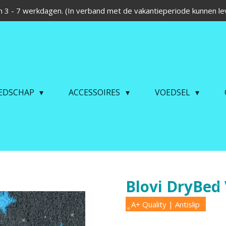
 3 - 7 werkdagen. (In verband met de vakantieperiode kunnen lev
EDSCHAP
ACCESSOIRES
VOEDSEL
Blovi DryBed 
A+ Quality | Antislip