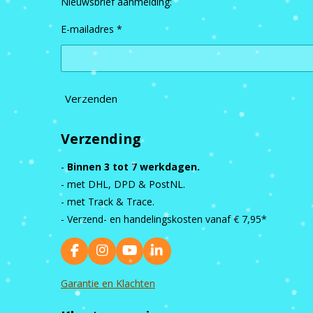
Nieuwsbrief aanmelding:
E-mailadres *
Verzenden
Verzending
-
Binnen 3 tot 7 werkdagen.
- met DHL, DPD & PostNL.
- met Track & Trace.
- Verzend- en handelingskosten vanaf
€ 7,95*
F
I
Y
L
a
n
o
i
c
s
u
n
Garantie en Klachten
e
t
T
k
b
a
u
e