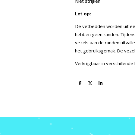
Niet strijken
Let op:
De vetbedden worden uit ee
hebben geen randen. Tijdens
vezels aan de randen uitvalle
het gebruiksgemak. De vezels 
Verkrijgbaar in verschillende
D
D
S
e
e
h
l
e
a
e
l
r
n
e