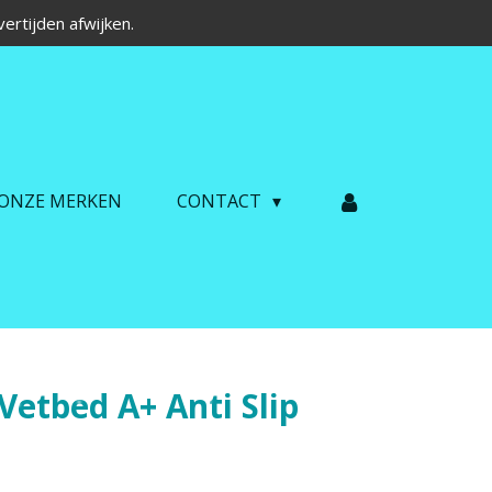
ertijden afwijken.
ONZE MERKEN
CONTACT
Vetbed A+ Anti Slip