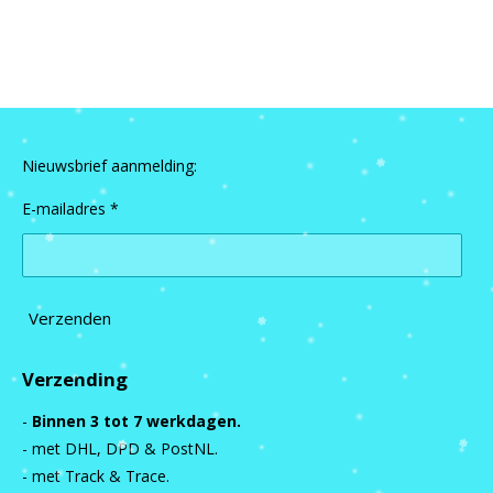
e
e
h
e
l
e
a
l
e
l
r
e
n
e
n
Nieuwsbrief aanmelding:
E-mailadres *
Verzenden
Verzending
-
Binnen 3 tot 7 werkdagen.
- met DHL, DPD & PostNL.
- met Track & Trace.