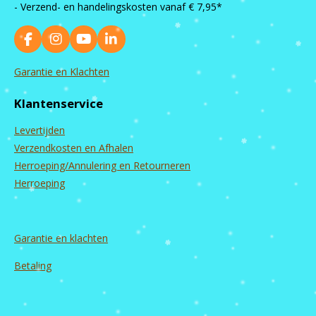
- Verzend- en handelingskosten vanaf
€ 7,95*
F
I
Y
L
a
n
o
i
c
s
u
n
Garantie en Klachten
e
t
T
k
b
a
u
e
Klantenservice
o
g
b
d
o
r
e
I
Levertijden
k
a
n
m
Verzendkosten en Afhalen
Herroeping/Annulering en Retourneren
Herroeping
Garantie en
klachten
Betaling