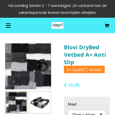
Verzending binnen 3 - 7 werkdagen. (In verband met de
Ga
vakantieperiode kunnen levertijden afwijken.
direct
naar
de
hoofdinhoud
Blovi DryBed
Vetbed A+ Anti
Slip
A+ Quality | Antislip
€ 15,95
Maat