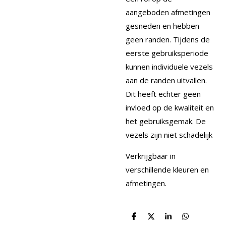
aangeboden afmetingen
gesneden en hebben
geen randen. Tijdens de
eerste gebruiksperiode
kunnen individuele vezels
aan de randen uitvallen.
Dit heeft echter geen
invloed op de kwaliteit en
het gebruiksgemak. De
vezels zijn niet schadelijk
Verkrijgbaar in
verschillende kleuren en
afmetingen.
D
D
S
D