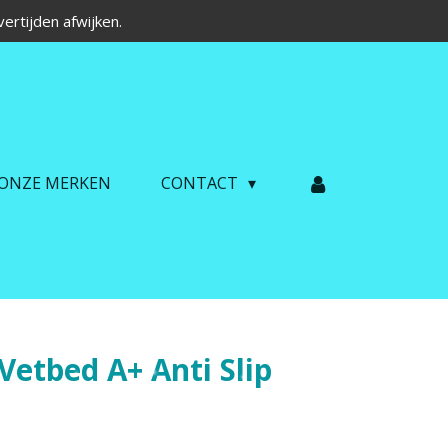
ertijden afwijken.
ONZE MERKEN
CONTACT
Vetbed A+ Anti Slip