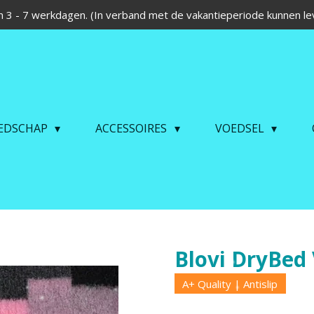
 3 - 7 werkdagen. (In verband met de vakantieperiode kunnen lev
EDSCHAP
ACCESSOIRES
VOEDSEL
Blovi DryBed 
A+ Quality | Antislip