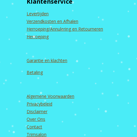
Klantenservice
o
g
b
d
o
r
e
I
k
a
n
Levertijden
m
Verzendkosten en Afhalen
Herroeping/Annulering en Retourneren
Herroeping
Garantie en
klachten
Betaling
Algemene Voorwaarden
Privacybeleid
Disclaimer
Over Ons
Contact
Trimsalon