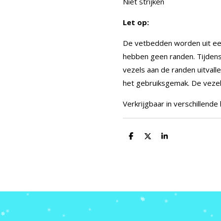
Niet strijken
Let op:
De vetbedden worden uit ee
hebben geen randen. Tijdens
vezels aan de randen uitvalle
het gebruiksgemak. De vezels 
Verkrijgbaar in verschillende
D
D
S
e
e
h
l
e
a
e
l
r
n
e