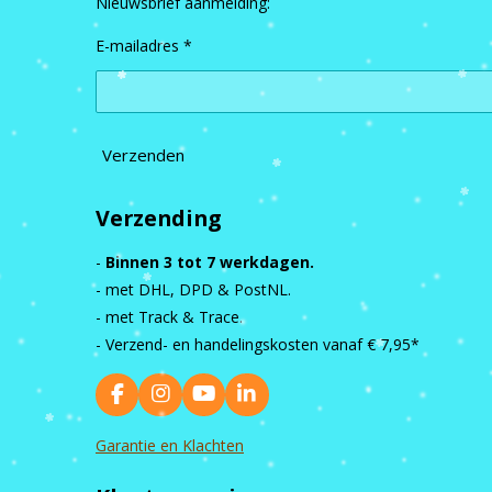
Nieuwsbrief aanmelding:
E-mailadres *
Verzenden
Verzending
-
Binnen 3 tot 7 werkdagen.
- met DHL, DPD & PostNL.
- met Track & Trace.
- Verzend- en handelingskosten vanaf
€ 7,95*
F
I
Y
L
a
n
o
i
c
s
u
n
Garantie en Klachten
e
t
T
k
b
a
u
e