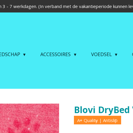
 3 - 7 werkdagen. (In verband met de vakantieperiode kunnen lev
EDSCHAP
ACCESSOIRES
VOEDSEL
Blovi DryBed 
A+ Quality | Antislip