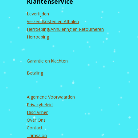
Klantenservice
o
g
b
d
o
r
e
I
k
a
n
Levertijden
m
Verzendkosten en Afhalen
Herroeping/Annulering en Retourneren
Herroeping
Garantie en
klachten
Betaling
Algemene Voorwaarden
Privacybeleid
Disclaimer
Over Ons
Contact
Trimsalon