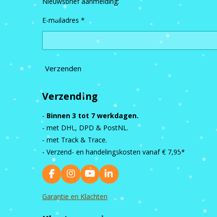
Nieuwsbrief aanmelding:
E-mailadres *
Verzenden
Verzending
-
Binnen 3 tot 7 werkdagen.
- met DHL, DPD & PostNL.
- met Track & Trace.
- Verzend- en handelingskosten vanaf
€ 7,95*
F
I
Y
L
a
n
o
i
c
s
u
n
Garantie en Klachten
e
t
T
k
b
a
u
e