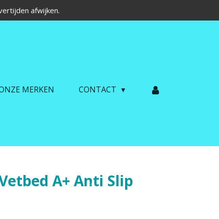
ertijden afwijken.
ONZE MERKEN
CONTACT
Vetbed A+ Anti Slip