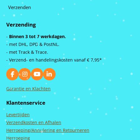
Verzenden
Verzending
-
Binnen 3 tot 7 werkdagen.
- met DHL, DPD & PostNL.
- met Track & Trace.
- Verzend- en handelingskosten vanaf
€ 7,95*
F
I
Y
L
a
n
o
i
c
s
u
n
Garantie en Klachten
e
t
T
k
b
a
u
e
Klantenservice
o
g
b
d
o
r
e
I
Levertijden
k
a
n
m
Verzendkosten en Afhalen
Herroeping/Annulering en Retourneren
Herroeping