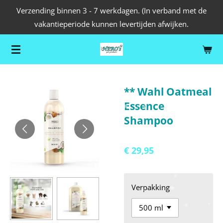
Verzending binnen 3 - 7 werkdagen. (In verband met de
Ga
vakantieperiode kunnen levertijden afwijken.
direct
naar
de
hoofdinhoud
** Wahl Oatmeal
Essence
Shampoo
€ 29,95
Verpakking