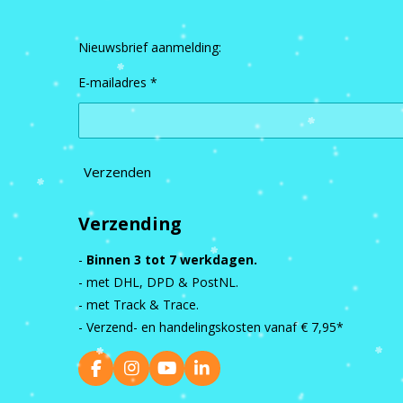
Nieuwsbrief aanmelding:
E-mailadres *
Verzenden
Verzending
-
Binnen 3 tot 7 werkdagen.
- met DHL, DPD & PostNL.
- met Track & Trace.
- Verzend- en handelingskosten vanaf
€ 7,95*
F
I
Y
L
a
n
o
i