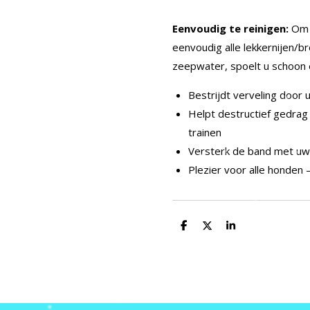
Eenvoudig te reinigen:
Om d
eenvoudig alle lekkernijen/
zeepwater, spoelt u schoon 
Bestrijdt verveling door
Helpt destructief gedrag
trainen
Versterk de band met uw
Plezier voor alle honden 
D
D
S
e
e
h
l
e
a
e
l
r
n
e