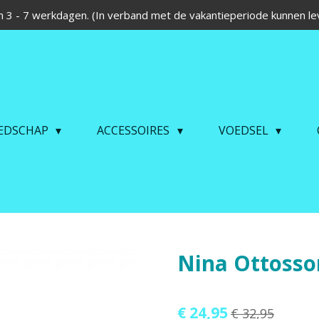
 3 - 7 werkdagen. (In verband met de vakantieperiode kunnen lev
EDSCHAP
ACCESSOIRES
VOEDSEL
Nina Ottosso
€ 24,95
€ 32,95