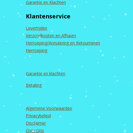
c
s
u
n
Garantie en Klachten
e
t
T
k
b
a
u
e
Klantenservice
o
g
b
d
o
r
e
I
k
a
n
Levertijden
m
Verzendkosten en Afhalen
Herroeping/Annulering en Retourneren
Herroeping
Garantie en
klachten
Betaling
Algemene Voorwaarden
Privacybeleid
Disclaimer
Over Ons