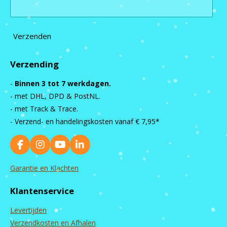
Verzenden
Verzending
-
Binnen 3 tot 7 werkdagen.
- met DHL, DPD & PostNL.
- met Track & Trace.
- Verzend- en handelingskosten vanaf
€ 7,95*
F
I
Y
L
a
n
o
i
c
s
u
n
Garantie en Klachten
e
t
T
k
b
a
u
e
Klantenservice
o
g
b
d
o
r
e
I
Levertijden
k
a
n
m
Verzendkosten en Afhalen