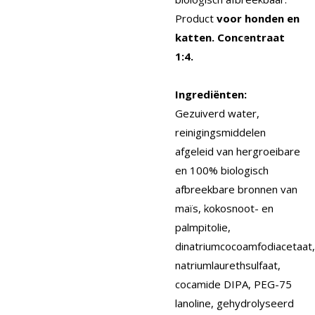
Product
voor honden en
katten. Concentraat
1:4.
Ingrediënten:
Gezuiverd water,
reinigingsmiddelen
afgeleid van hergroeibare
en 100% biologisch
afbreekbare bronnen van
maïs, kokosnoot- en
palmpitolie,
dinatriumcocoamfodiacetaat,
natriumlaurethsulfaat,
cocamide DIPA, PEG-75
lanoline, gehydrolyseerd