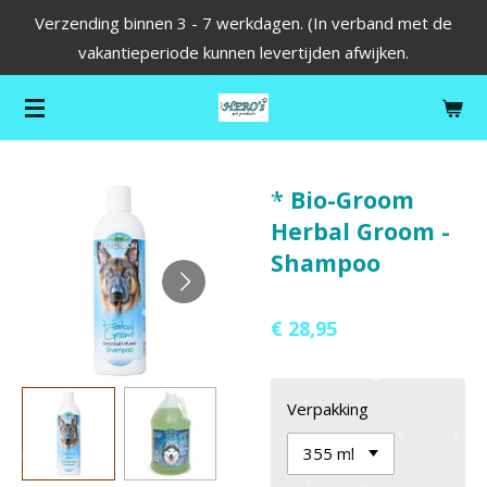
Verzending binnen 3 - 7 werkdagen. (In verband met de
Ga
vakantieperiode kunnen levertijden afwijken.
direct
naar
de
hoofdinhoud
* Bio-Groom
Herbal Groom -
Shampoo
€ 28,95
Verpakking