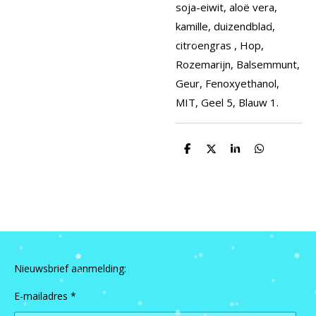
soja-eiwit, aloë vera,
kamille, duizendblad,
citroengras , Hop,
Rozemarijn, Balsemmunt,
Geur, Fenoxyethanol,
MIT, Geel 5, Blauw 1.
D
D
S
D
e
e
h
e
l
e
a
l
e
l
r
e
n
e
n
Nieuwsbrief aanmelding:
E-mailadres *