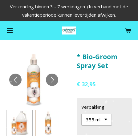
Verzending binnen 3 - 7 werkdagen. (In verband met de
Ga
vakantieperiode kunnen levertijden afwijken.
direct
naar
de
hoofdinhoud
* Bio-Groom
Spray Set
€ 32,95
Verpakking