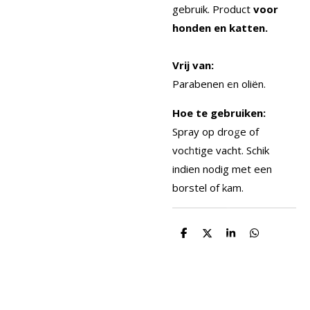
gebruik. Product
voor
honden en katten.
Vrij van:
Parabenen en oliën.
Hoe te gebruiken:
Spray op droge of
vochtige vacht. Schik
indien nodig met een
borstel of kam.
D
D
S
D
e
e
h
e
l
e
a
l
e
l
r
e
n
e
n