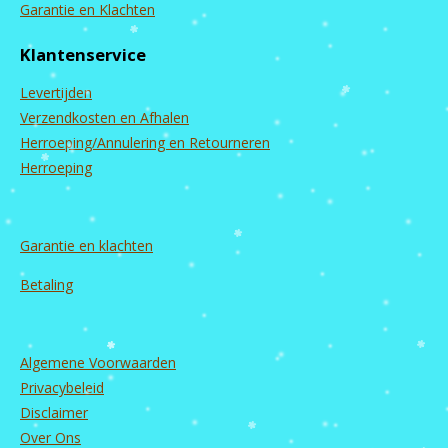
c
s
u
n
Garantie en Klachten
e
t
T
k
b
a
u
e
Klantenservice
o
g
b
d
o
r
e
I
Levertijden
k
a
n
m
Verzendkosten en Afhalen
Herroeping/Annulering en Retourneren
Herroeping
Garantie en
klachten
Betaling
Algemene Voorwaarden
Privacybeleid
Disclaimer
Over Ons