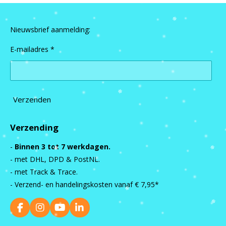
Nieuwsbrief aanmelding:
E-mailadres *
Verzenden
Verzending
-
Binnen 3 tot 7 werkdagen.
- met DHL, DPD & PostNL.
- met Track & Trace.
- Verzend- en handelingskosten vanaf
€ 7,95*
F
I
Y
L
a
n
o
i