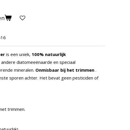
en
516
der
is een uniek,
100% natuurlijk
r andere diatomeeënaarde en speciaal
rende mineralen.
Onmisbaar bij het trimmen
.
nste sporen achter. Het bevat geen pesticiden of
 met trimmen.
atuurlijk)