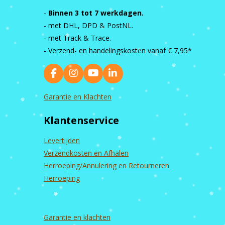
-
Binnen 3 tot 7 werkdagen.
- met DHL, DPD & PostNL.
- met Track & Trace.
- Verzend- en handelingskosten vanaf
€ 7,95*
F
I
Y
L
a
n
o
i
c
s
u
n
Garantie en Klachten
e
t
T
k
b
a
u
e
Klantenservice
o
g
b
d
o
r
e
I
k
a
n
Levertijden
m
Verzendkosten en Afhalen
Herroeping/Annulering en Retourneren
Herroeping
Garantie en
klachten