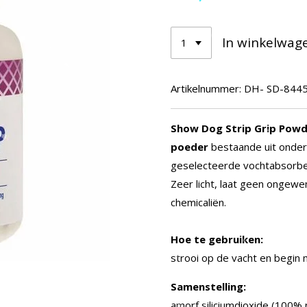
In winkelwag
Artikelnummer:
DH- SD-844
Show Dog Strip Grip Pow
poeder
bestaande uit onde
geselecteerde vochtabsorbe
Zeer licht, laat geen ongewe
chemicaliën.
Hoe te gebruiken:
strooi op de vacht en begin
Samenstelling:
amorf siliciumdioxide (100% n