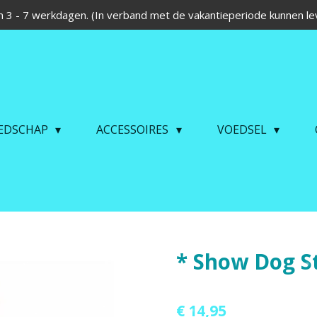
 3 - 7 werkdagen. (In verband met de vakantieperiode kunnen lev
EDSCHAP
ACCESSOIRES
VOEDSEL
* Show Dog S
€ 14,95