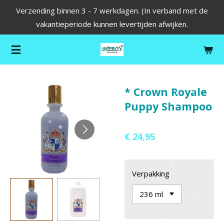
Verzending binnen 3 - 7 werkdagen. (In verband met de
Ga
vakantieperiode kunnen levertijden afwijken.
direct
naar
de
hoofdinhoud
* Crown Royale
Puppy Shampoo
€ 24,95
Verpakking