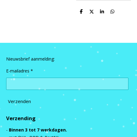
D
D
S
D
e
e
h
e
l
e
a
l
e
l
r
e
n
e
n
Nieuwsbrief aanmelding:
E-mailadres *
Verzenden
Verzending
-
Binnen 3 tot 7 werkdagen.