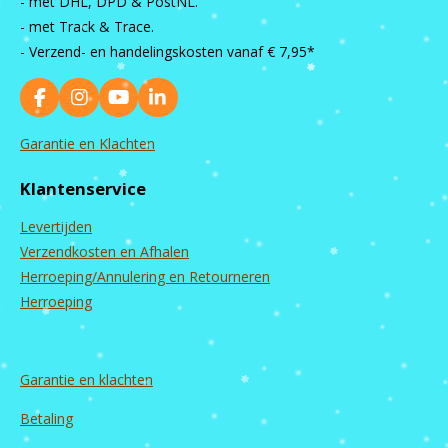
- met DHL, DPD & PostNL.
- met Track & Trace.
- Verzend- en handelingskosten vanaf
€ 7,95*
F
I
Y
L
a
n
o
i
c
s
u
n
Garantie en Klachten
e
t
T
k
b
a
u
e
Klantenservice
o
g
b
d
o
r
e
I
Levertijden
k
a
n
m
Verzendkosten en Afhalen
Herroeping/Annulering en Retourneren
Herroeping
Garantie en
klachten
Betaling