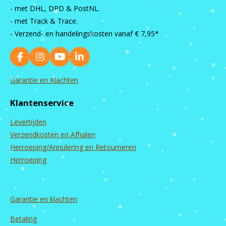
- met DHL, DPD & PostNL.
- met Track & Trace.
- Verzend- en handelingskosten vanaf
€ 7,95*
F
I
Y
L
a
n
o
i
c
s
u
n
Garantie en Klachten
e
t
T
k
b
a
u
e
Klantenservice
o
g
b
d
o
r
e
I
Levertijden
k
a
n
m
Verzendkosten en Afhalen
Herroeping/Annulering en Retourneren
Herroeping
Garantie en
klachten
Betaling