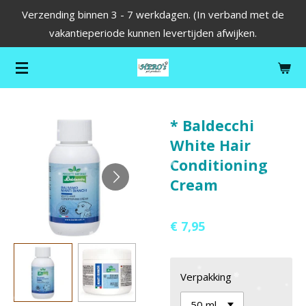
Verzending binnen 3 - 7 werkdagen. (In verband met de
Ga
vakantieperiode kunnen levertijden afwijken.
direct
naar
de
hoofdinhoud
* Baldecchi
White Hair
Conditioning
Cream
€ 7,95
Verpakking