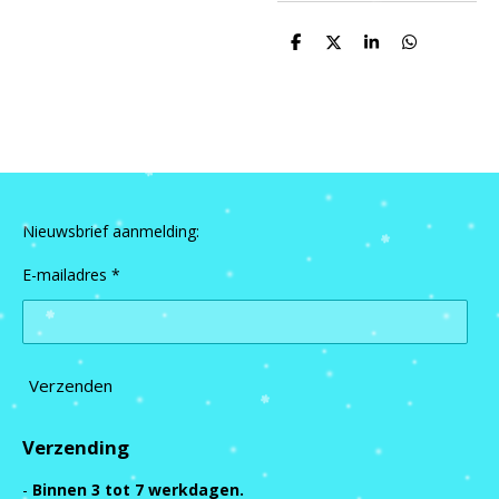
D
D
S
D
e
e
h
e
l
e
a
l
e
l
r
e
n
e
n
Nieuwsbrief aanmelding:
E-mailadres *
Verzenden
Verzending
-
Binnen 3 tot 7 werkdagen.