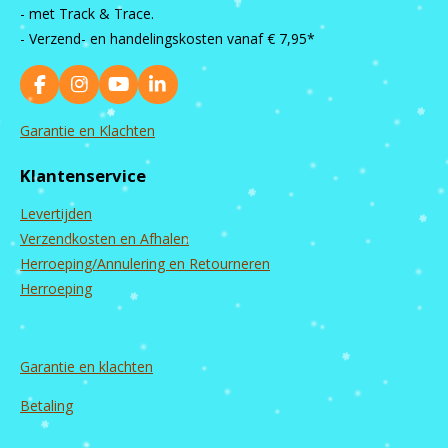
- met Track & Trace.
- Verzend- en handelingskosten vanaf
€ 7,95*
F
I
Y
L
a
n
o
i
c
s
u
n
Garantie en Klachten
e
t
T
k
b
a
u
e
Klantenservice
o
g
b
d
o
r
e
I
Levertijden
k
a
n
m
Verzendkosten en Afhalen
Herroeping/Annulering en Retourneren
Herroeping
Garantie en
klachten
Betaling