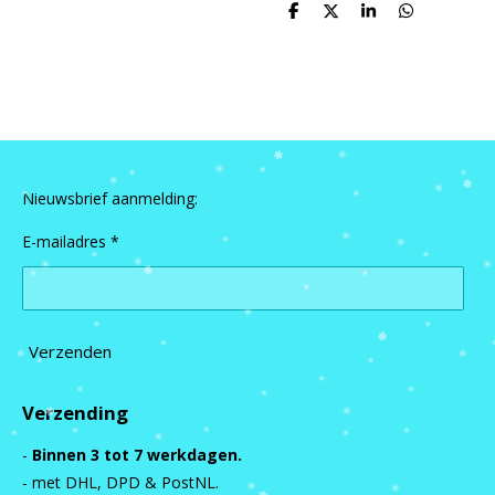
D
D
S
D
e
e
h
e
l
e
a
l
e
l
r
e
n
e
n
Nieuwsbrief aanmelding:
E-mailadres *
Verzenden
Verzending
-
Binnen 3 tot 7 werkdagen.
- met DHL, DPD & PostNL.