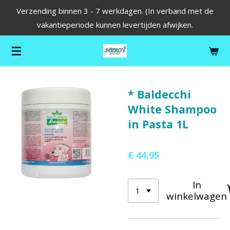
Verzending binnen 3 - 7 werkdagen. (In verband met de
Ga
vakantieperiode kunnen levertijden afwijken.
direct
naar
de
hoofdinhoud
* Baldecchi
White Shampoo
in Pasta 1L
€ 44,95
In
winkelwagen