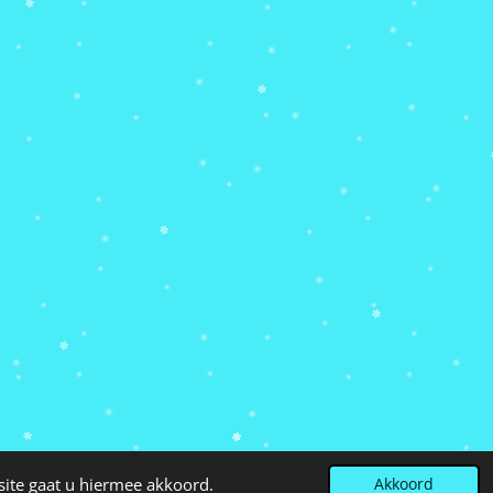
site gaat u hiermee akkoord.
Akkoord