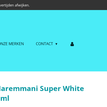
ertijden afwijken.
NZE MERKEN
CONTACT
 Maremmani Super White
0ml