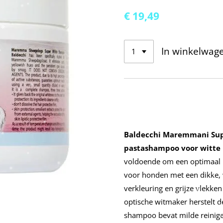
€ 19,49
In winkelwag
Baldecchi Maremmani Su
pastashampoo voor witte
voldoende om een ​​optimaal 
voor honden met een dikke, w
verkleuring en grijze vlekke
optische witmaker herstelt d
shampoo bevat milde reinige