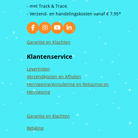
- met Track & Trace.
- Verzend- en handelingskosten vanaf
€ 7,95*
F
I
Y
L
a
n
o
i
c
s
u
n
Garantie en Klachten
e
t
T
k
b
a
u
e
Klantenservice
o
g
b
d
o
r
e
I
k
a
n
Levertijden
m
Verzendkosten en Afhalen
Herroeping/Annulering en Retourneren
Herroeping
Garantie en
klachten
Betaling