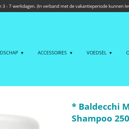
 3 - 7 werkdagen. (In verband met de vakantieperiode kunnen lev
EDSCHAP
ACCESSOIRES
VOEDSEL
O
* Baldecchi
Shampoo 25