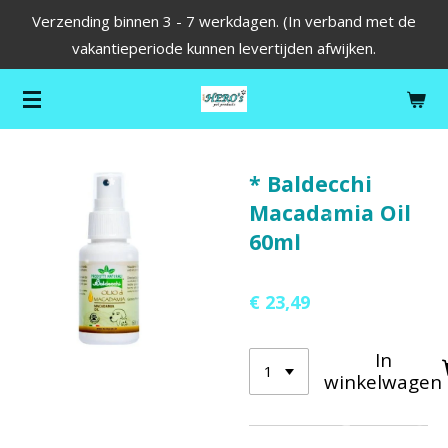
Verzending binnen 3 - 7 werkdagen. (In verband met de
Ga
vakantieperiode kunnen levertijden afwijken.
direct
naar
de
hoofdinhoud
* Baldecchi
Macadamia Oil
60ml
€ 23,49
In
winkelwagen