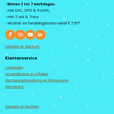
-
Binnen 3 tot 7 werkdagen.
- met DHL, DPD & PostNL.
- met Track & Trace.
- Verzend- en handelingskosten vanaf
€ 7,95*
F
I
Y
L
a
n
o
i
c
s
u
n
Garantie en Klachten
e
t
T
k
b
a
u
e
Klantenservice
o
g
b
d
o
r
e
I
Levertijden
k
a
n
m
Verzendkosten en Afhalen
Herroeping/Annulering en Retourneren
Herroeping
Garantie en
klachten