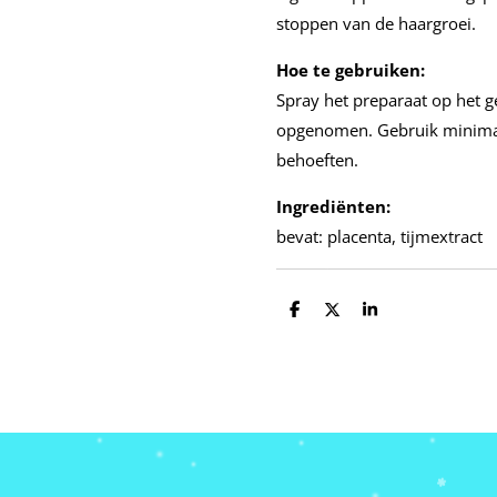
stoppen van de haargroei.
Hoe te gebruiken:
Spray het preparaat op het g
opgenomen. Gebruik minimaal
behoeften.
Ingrediënten:
bevat: placenta, tijmextract
D
D
S
e
e
h
l
e
a
e
l
r
n
e