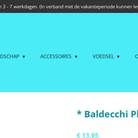
 3 - 7 werkdagen. (In verband met de vakantieperiode kunnen lev
EDSCHAP
ACCESSOIRES
VOEDSEL
O
* Baldecchi 
€ 13,95