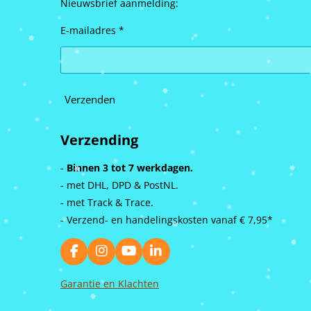
Nieuwsbrief aanmelding:
E-mailadres *
Verzenden
Verzending
-
Binnen 3 tot 7 werkdagen.
- met DHL, DPD & PostNL.
- met Track & Trace.
- Verzend- en handelingskosten vanaf
€ 7,95*
F
I
Y
L
a
n
o
i
c
s
u
n
Garantie en Klachten
e
t
T
k
b
a
u
e