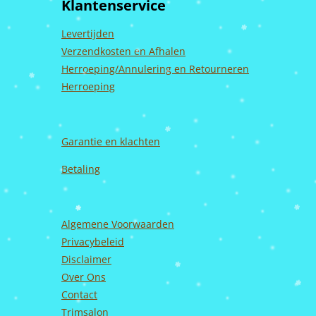
Klantenservice
o
g
b
d
o
r
e
I
k
a
n
Levertijden
m
Verzendkosten en Afhalen
Herroeping/Annulering en Retourneren
Herroeping
Garantie en
klachten
Betaling
Algemene Voorwaarden
Privacybeleid
Disclaimer
Over Ons
Contact
Trimsalon