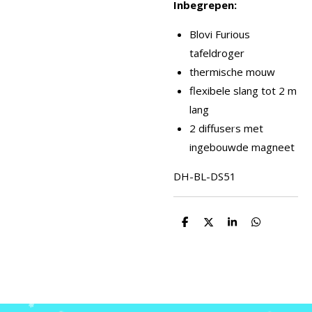
Inbegrepen:
Blovi Furious
tafeldroger
thermische mouw
flexibele slang tot 2 m
lang
2 diffusers met
ingebouwde magneet
DH-
BL-DS51
D
D
S
D
e
e
h
e
l
e
a
l
e
l
r
e
n
e
n