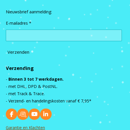
Nieuwsbrief aanmelding:
E-mailadres *
Verzenden
Verzending
-
Binnen 3 tot 7 werkdagen.
- met DHL, DPD & PostNL.
- met Track & Trace.
- Verzend- en handelingskosten vanaf
€ 7,95*
F
I
Y
L
a
n
o
i
c
s
u
n
Garantie en Klachten