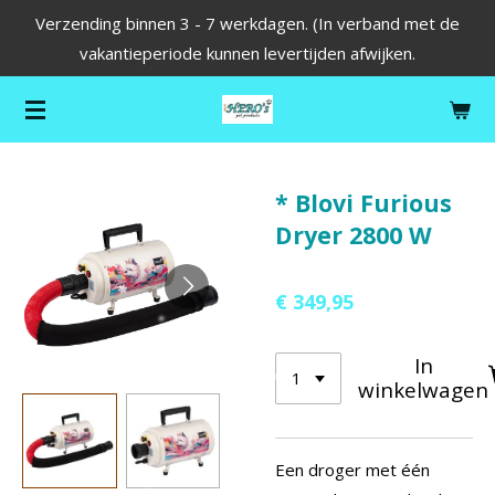
Verzending binnen 3 - 7 werkdagen. (In verband met de
Ga
vakantieperiode kunnen levertijden afwijken.
direct
naar
de
hoofdinhoud
* Blovi Furious
Dryer 2800 W
€ 349,95
In
winkelwagen
Een droger met één