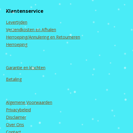
e
t
T
k
b
a
u
e
Klantenservice
o
g
b
d
o
r
e
I
Levertijden
k
a
n
m
Verzendkosten en Afhalen
Herroeping/Annulering en Retourneren
Herroeping
Garantie en
klachten
Betaling
Algemene Voorwaarden
Privacybeleid
Disclaimer
Over Ons
Contact