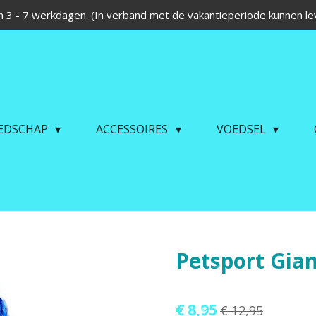
 3 - 7 werkdagen. (In verband met de vakantieperiode kunnen lev
EDSCHAP
ACCESSOIRES
VOEDSEL
Petsport Gian
€ 8,95
€ 12,95