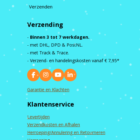
Verzenden
Verzending
-
Binnen 3 tot 7 werkdagen.
- met DHL, DPD & PostNL.
- met Track & Trace.
- Verzend- en handelingskosten vanaf
€ 7,95*
F
I
Y
L
a
n
o
i
c
s
u
n
Garantie en Klachten
e
t
T
k
b
a
u
e
Klantenservice
o
g
b
d
o
r
e
I
k
a
n
Levertijden
m
Verzendkosten en Afhalen
Herroeping/Annulering en Retourneren