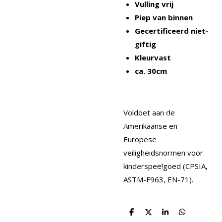
Vulling vrij
Piep van binnen
Gecertificeerd niet-
giftig
Kleurvast
ca. 30cm
Voldoet aan de
Amerikaanse en
Europese
veiligheidsnormen voor
kinderspeelgoed (CPSIA,
ASTM-F963, EN-71).
D
D
S
D