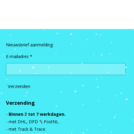
e
e
h
e
l
e
a
l
e
l
r
e
n
e
n
Nieuwsbrief aanmelding:
E-mailadres *
Verzenden
Verzending
-
Binnen 3 tot 7 werkdagen.
- met DHL, DPD & PostNL.
- met Track & Trace.