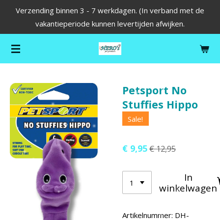
Verzending binnen 3 - 7 werkdagen. (In verband met de
Ga
vakantieperiode kunnen levertijden afwijken.
direct
naar
de
hoofdinhoud
Petsport No
Stuffies Hippo
Sale!
€ 9,95
€ 12,95
In
winkelwagen
Artikelnummer:
DH-