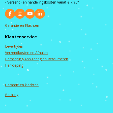
- Verzend- en handelingskosten vanaf
€ 7,95*
F
I
Y
L
a
n
o
i
c
s
u
n
Garantie en Klachten
e
t
T
k
b
a
u
e
Klantenservice
o
g
b
d
o
r
e
I
Levertijden
k
a
n
m
Verzendkosten en Afhalen
Herroeping/Annulering en Retourneren
Herroeping
Garantie en
klachten
Betaling