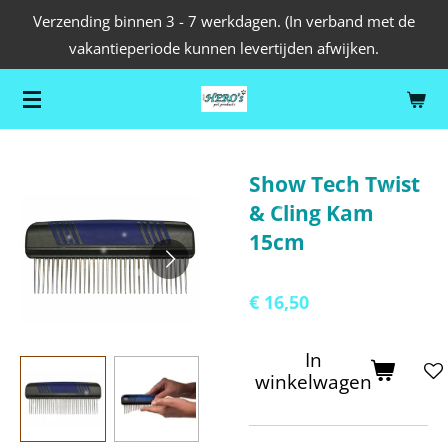
Verzending binnen 3 - 7 werkdagen. (In verband met de
Ga
vakantieperiode kunnen levertijden afwijken.
direct
naar
de
hoofdinhoud
Show Tech Twist
& Cling Kam
15cm
€ 16,50
In
winkelwagen