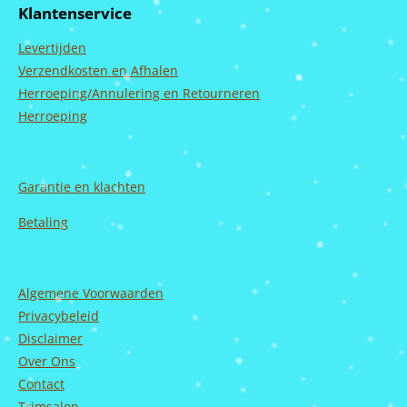
b
a
u
e
Klantenservice
o
g
b
d
o
r
e
I
Levertijden
k
a
n
m
Verzendkosten en Afhalen
Herroeping/Annulering en Retourneren
Herroeping
Garantie en
klachten
Betaling
Algemene Voorwaarden
Privacybeleid
Disclaimer
Over Ons
Contact
Trimsalon