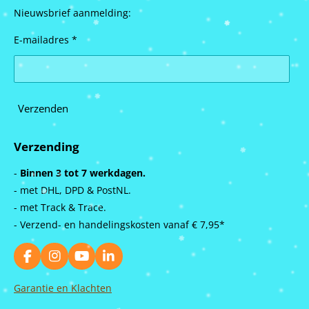
Nieuwsbrief aanmelding:
E-mailadres *
Verzenden
Verzending
-
Binnen 3 tot 7 werkdagen.
- met DHL, DPD & PostNL.
- met Track & Trace.
- Verzend- en handelingskosten vanaf
€ 7,95*
F
I
Y
L
a
n
o
i
c
s
u
n
Garantie en Klachten
e
t
T
k