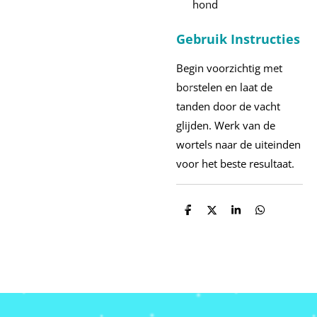
hond
Gebruik Instructies
Begin voorzichtig met
borstelen en laat de
tanden door de vacht
glijden. Werk van de
wortels naar de uiteinden
voor het beste resultaat.
D
D
S
D
e
e
h
e
l
e
a
l
e
l
r
e
n
e
n