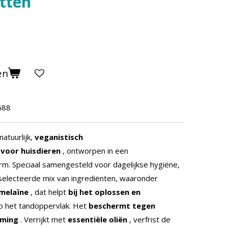
tten
en
688
natuurlijk,
veganistisch
voor huisdieren
, ontworpen in een
rm. Speciaal samengesteld voor dagelijkse hygiëne,
selecteerde mix van ingrediënten, waaronder
melaïne
, dat helpt
bij het oplossen en
p het tandoppervlak. Het
beschermt tegen
rming
. Verrijkt met
essentiële oliën
, verfrist de