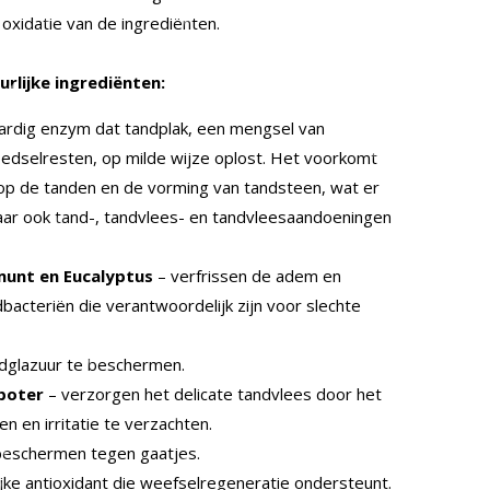
oxidatie van de ingrediënten.
rlijke ingrediënten:
aardig enzym dat tandplak, een mengsel van
oedselresten, op milde wijze oplost. Het voorkomt
op de tanden en de vorming van tandsteen, wat er
, maar ook tand-, tandvlees- en tandvleesaandoeningen
rmunt en Eucalyptus
– verfrissen de adem en
acteriën die verantwoordelijk zijn voor slechte
ndglazuur te beschermen.
boter
– verzorgen het delicate tandvlees door het
n en irritatie te verzachten.
beschermen tegen gaatjes.
ijke antioxidant die weefselregeneratie ondersteunt.