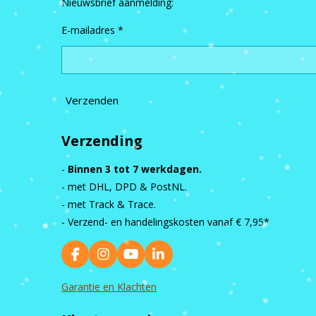
Nieuwsbrief aanmelding:
E-mailadres *
Verzenden
Verzending
-
Binnen 3 tot 7 werkdagen.
- met DHL, DPD & PostNL.
- met Track & Trace.
- Verzend- en handelingskosten vanaf
€ 7,95*
F
I
Y
L
a
n
o
i
c
s
u
n
Garantie en Klachten
e
t
T
k
b
a
u
e