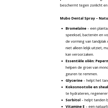
beschermt tegen zonlicht en 
Mubo Dental Spray – Natuu
Bromelaïne
– een plant
speeksel, bacteriën en v
de vorming van tandplak 
niet alleen lelijk uitziet
kan veroorzaken.
Essentiële oliën: Pepe
helpen de groei van mondb
geuren te remmen.
Glycerine
– helpt het ta
Kokosnootolie en shea
te hydrateren, regenerere
Sorbitol
– helpt tanden 
Vitamine E
– een natuurl