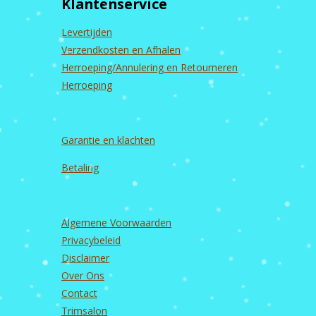
Klantenservice
o
g
b
d
o
r
e
I
k
a
n
Levertijden
m
Verzendkosten en Afhalen
Herroeping/Annulering en Retourneren
Herroeping
Garantie en
klachten
Betaling
Algemene Voorwaarden
Privacybeleid
Disclaimer
Over Ons
Contact
Trimsalon