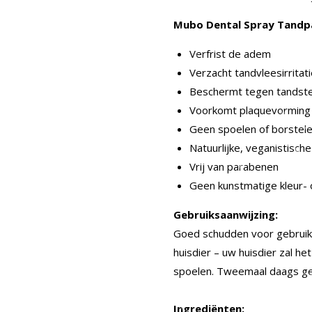
Mubo Dental Spray Tandp
Verfrist de adem
Verzacht tandvleesirritati
Beschermt tegen tandst
Voorkomt plaquevorming
Geen spoelen of borstele
Natuurlijke, veganistisch
Vrij van parabenen
Geen kunstmatige kleur- 
Gebruiksaanwijzing:
Goed schudden voor gebruik.
huisdier – uw huisdier zal he
spoelen. Tweemaal daags gebr
Ingrediënten: