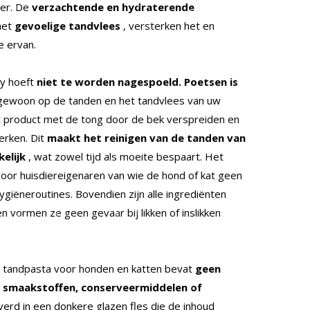
er. De
verzachtende en hydraterende
het
gevoelige tandvlees
, versterken het en
e ervan.
y hoeft
niet te worden nagespoeld. Poetsen is
 gewoon op de tanden en het tandvlees van uw
et product met de tong door de bek verspreiden en
erken. Dit
maakt het reinigen van de tanden van
elijk
, wat zowel tijd als moeite bespaart. Het
or huisdiereigenaren van wie de hond of kat geen
ygiëneroutines. Bovendien zijn alle ingrediënten
en vormen ze geen gevaar bij likken of inslikken
 tandpasta voor honden en katten bevat
geen
e smaakstoffen, conserveermiddelen of
erd in een donkere glazen fles die de inhoud