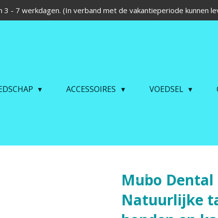
 3 - 7 werkdagen. (In verband met de vakantieperiode kunnen lev
EDSCHAP
ACCESSOIRES
VOEDSEL
Mubo Dental 
Natuurlijke 