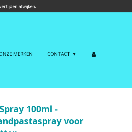
ertijden afwijken.
ONZE MERKEN
CONTACT
Spray 100ml -
tandpastaspray voor