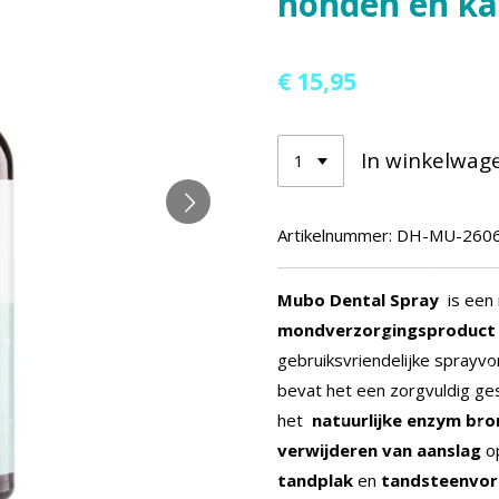
honden en ka
€ 15,95
In winkelwag
Artikelnummer:
DH-MU-260
Mubo Dental Spray
is een 
mondverzorgingsproduct 
gebruiksvriendelijke sprayvo
bevat het een zorgvuldig ge
het
natuurlijke enzym bro
verwijderen van aanslag
o
tandplak
en
tandsteenvo