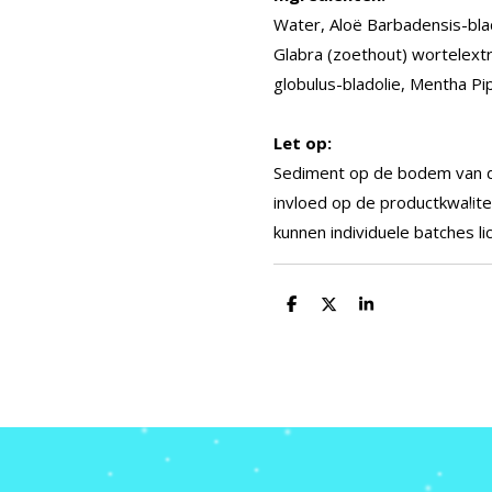
Water, Aloë Barbadensis-blad
Glabra (zoethout) wortelextr
globulus-bladolie, Mentha Pip
Let op:
Sediment op de bodem van de 
invloed op de productkwalitei
kunnen individuele batches lic
D
D
S
e
e
h
l
e
a
e
l
r
n
e