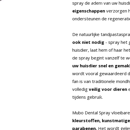
spray de adem van uw huisdi
eigenschappen
verzorgen 
ondersteunen de regenerati
De natuurlijke tandpastaspra
ook niet nodig
- spray het
huisdier, laat hem of haar h
de spray begint vanzelf te w
uw huisdier snel en gemakk
wordt vooral gewaardeerd do
fan is van traditionele mondh
volledig
veilig voor dieren
tijdens gebruik.
Mubo Dental Spray vloeibare
kleurstoffen, kunstmatig
parabenen.
Het wordt gelev