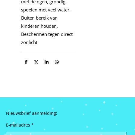
met de ogen, grondig
spoelen met veel water.
Buiten bereik van
kinderen houden.
Beschermen tegen direct
zonlicht.
D
D
S
D
e
e
h
e
l
e
a
l
e
l
r
e
n
e
n
Nieuwsbrief aanmelding:
E-mailadres *