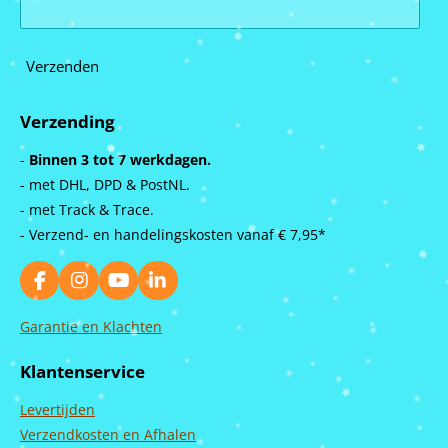
Verzenden
Verzending
-
Binnen 3 tot 7 werkdagen.
- met DHL, DPD & PostNL.
- met Track & Trace.
- Verzend- en handelingskosten vanaf
€ 7,95*
F
I
Y
L
a
n
o
i
c
s
u
n
Garantie en Klachten
e
t
T
k
b
a
u
e
Klantenservice
o
g
b
d
o
r
e
I
Levertijden
k
a
n
m
Verzendkosten en Afhalen