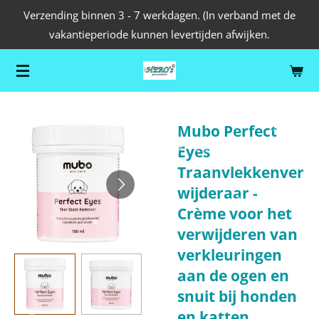
Verzending binnen 3 - 7 werkdagen. (In verband met de
Ga
vakantieperiode kunnen levertijden afwijken.
direct
naar
de
hoofdinhoud
Mubo Perfect
Eyes
Traanvlekkenver
wijderaar -
Crème voor het
verwijderen van
verkleuringen
aan de ogen en
snuit bij honden
en katten