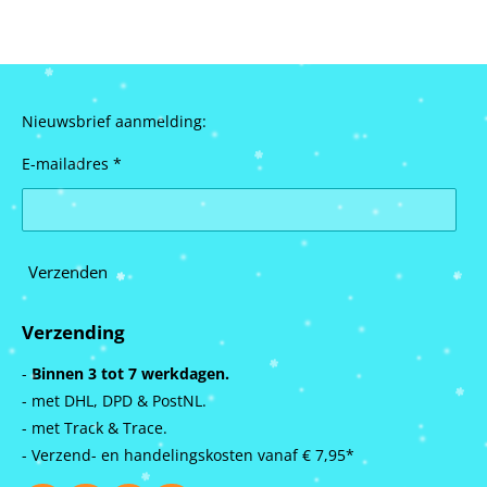
n
e
n
Nieuwsbrief aanmelding:
E-mailadres *
Verzenden
Verzending
-
Binnen 3 tot 7 werkdagen.
- met DHL, DPD & PostNL.
- met Track & Trace.
- Verzend- en handelingskosten vanaf
€ 7,95*