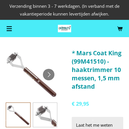
Verzending binnen 3 - 7 werkdagen. (In verband met de
Ga
vakantieperiode kunnen levertijden afwijken.
direct
naar
de
hoofdinhoud
* Mars Coat King
(99M41510) -
haaktrimmer 10
messen, 1,5 mm
afstand
€ 29,95
Laat het me weten