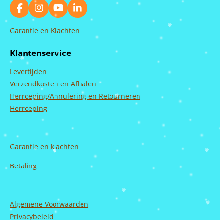
F
I
Y
L
a
n
o
i
c
s
u
n
Garantie en Klachten
e
t
T
k
b
a
u
e
Klantenservice
o
g
b
d
o
r
e
I
Levertijden
k
a
n
m
Verzendkosten en Afhalen
Herroeping/Annulering en Retourneren
Herroeping
Garantie en
klachten
Betaling
Algemene Voorwaarden
Privacybeleid