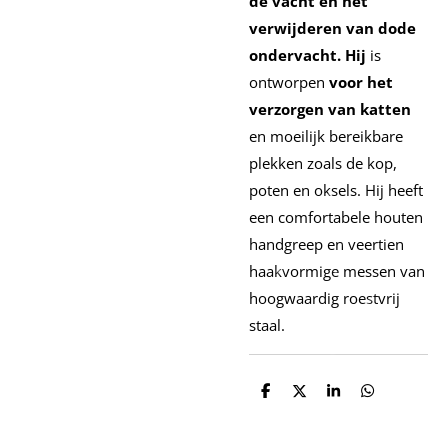
de vacht en het
verwijderen van dode
ondervacht. Hij
is
ontworpen
voor het
verzorgen van katten
en moeilijk bereikbare
plekken zoals de kop,
poten en oksels. Hij heeft
een comfortabele houten
handgreep en veertien
haakvormige messen van
hoogwaardig roestvrij
staal.
D
D
S
D
e
e
h
e
l
e
a
l
e
l
r
e