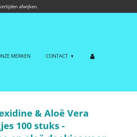
ertijden afwijken.
NZE MERKEN
CONTACT
xidine & Aloë Vera
es 100 stuks -