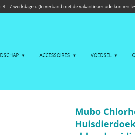
 3 - 7 werkdagen. (In verband met de vakantieperiode kunnen lev
EDSCHAP
ACCESSOIRES
VOEDSEL
O
Mubo Chlorhe
Huisdierdoekj