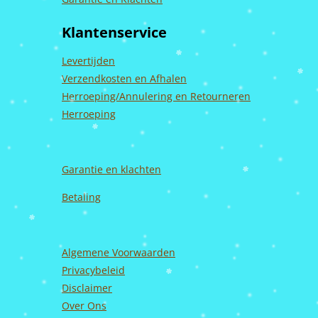
e
t
T
k
b
a
u
e
Klantenservice
o
g
b
d
o
r
e
I
k
a
n
Levertijden
m
Verzendkosten en Afhalen
Herroeping/Annulering en Retourneren
Herroeping
Garantie en
klachten
Betaling
Algemene Voorwaarden
Privacybeleid
Disclaimer
Over Ons