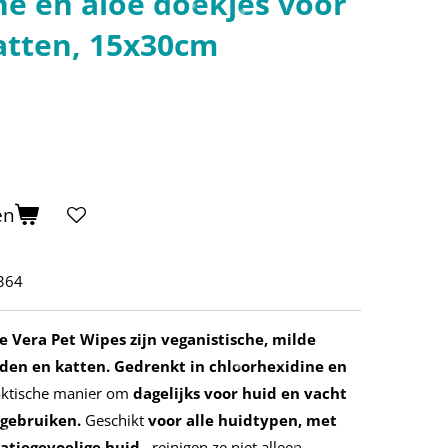
ne en aloë doekjes voor
atten, 15x30cm
en
364
 Vera Pet Wipes zijn veganistische, milde
den en katten. Gedrenkt in chloorhexidine en
aktische manier om
dagelijks voor huid en vacht
 gebruiken.
Geschikt
voor alle huidtypen, met
tatiegevoelige huid
, reinigen ze niet alleen