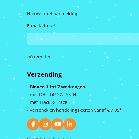
Nieuwsbrief aanmelding:
E-mailadres *
Verzenden
Verzending
-
Binnen 3 tot 7 werkdagen.
- met DHL, DPD & PostNL.
- met Track & Trace.
- Verzend- en handelingskosten vanaf
€ 7,95*
F
I
Y
L
a
n
o
i
c
s
u
n
Garantie en Klachten