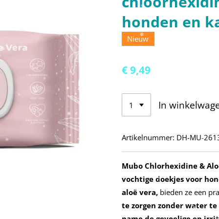
chloorhexidi
honden en k
Nieuw
€ 9,49
In winkelwag
Artikelnummer:
DH-MU-261
Mubo Chlorhexidine & Aloe
vochtige doekjes voor hon
aloë vera,
bieden ze een pr
te zorgen zonder water te
name de gevoelige en irri