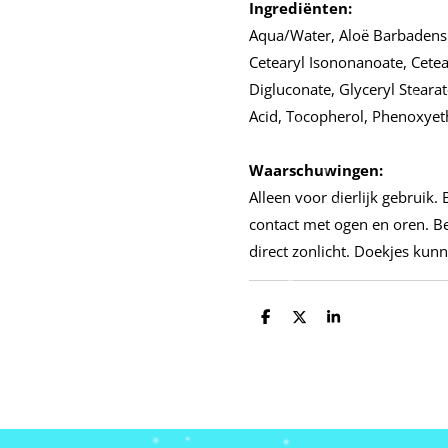
Ingrediënten:
Aqua/Water, Aloë Barbadensi
Cetearyl Isononanoate, Cetea
Digluconate, Glyceryl Stearat
Acid, Tocopherol, Phenoxyet
Waarschuwingen:
Alleen voor dierlijk gebruik
contact met ogen en oren. B
direct zonlicht. Doekjes ku
D
D
S
e
e
h
l
e
a
e
l
r
n
e