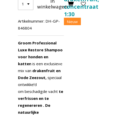
In
concentraat
winkelwagen
1:30
Artikelnummer:
DH-GP-
Nieuw
846804
Groom Professional
Luxe Restore Shampoo
voor honden en
katten
is een exclusieve
mix van
drakenfruit en
Dode Zeezout,
speciaal
ontwikkeld
om
beschadigde vacht
te
verfrissen en te
regenereren . De
natuurlijke