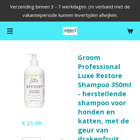
Verzending binnen 3 - 7 werkdagen. (In verband met de
Ga
vakantieperiode kunnen levertijden afwijken.
direct
naar
de
hoofdinhoud
Groom
Professional
Luxe Restore
Shampoo 350ml
- herstellende
shampoo voor
honden en
katten, met de
€ 21,49
geur van
drakenfruit,