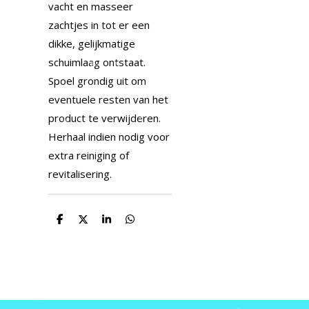
vacht en masseer
zachtjes in tot er een
dikke, gelijkmatige
schuimlaag ontstaat.
Spoel grondig uit om
eventuele resten van het
product te verwijderen.
Herhaal indien nodig voor
extra reiniging of
revitalisering.
D
D
S
D
e
e
h
e
l
e
a
l
e
l
r
e
n
e
n