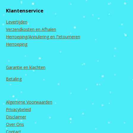
e
t
T
k
b
a
u
e
Klantenservice
o
g
b
d
o
r
e
I
Levertijden
k
a
n
m
Verzendkosten en Afhalen
Herroeping/Annulering en Retourneren
Herroeping
Garantie en
klachten
Betaling
Algemene Voorwaarden
Privacybeleid
Disclaimer
Over Ons
Contact