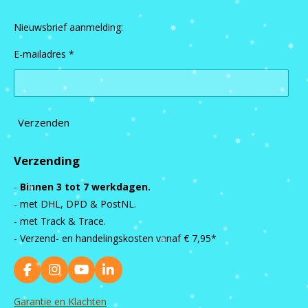
Nieuwsbrief aanmelding:
E-mailadres *
Verzenden
Verzending
-
Binnen 3 tot 7 werkdagen.
- met DHL, DPD & PostNL.
- met Track & Trace.
- Verzend- en handelingskosten vanaf
€ 7,95*
F
I
Y
L
a
n
o
i
c
s
u
n
Garantie en Klachten