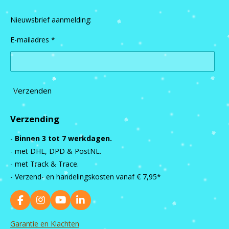
Nieuwsbrief aanmelding:
E-mailadres *
Verzenden
Verzending
-
Binnen 3 tot 7 werkdagen.
- met DHL, DPD & PostNL.
- met Track & Trace.
- Verzend- en handelingskosten vanaf
€ 7,95*
F
I
Y
L
a
n
o
i
c
s
u
n
Garantie en Klachten