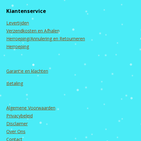
e
t
T
k
b
a
u
e
Klantenservice
o
g
b
d
o
r
e
I
Levertijden
k
a
n
m
Verzendkosten en Afhalen
Herroeping/Annulering en Retourneren
Herroeping
Garantie en
klachten
Betaling
Algemene Voorwaarden
Privacybeleid
Disclaimer
Over Ons
Contact