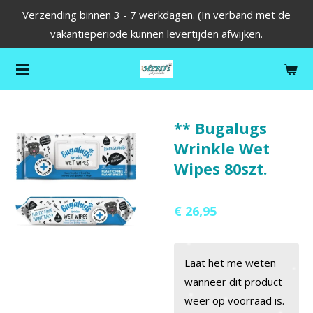
Verzending binnen 3 - 7 werkdagen. (In verband met de
Ga
vakantieperiode kunnen levertijden afwijken.
direct
naar
de
hoofdinhoud
** Bugalugs
Wrinkle Wet
Wipes 80szt.
€ 26,95
Laat het me weten
wanneer dit product
weer op voorraad is.