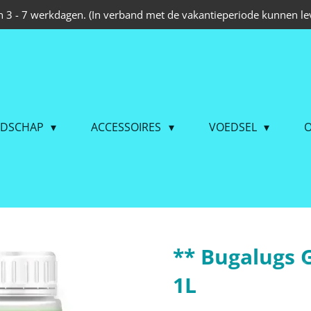
 3 - 7 werkdagen. (In verband met de vakantieperiode kunnen lev
EDSCHAP
ACCESSOIRES
VOEDSEL
O
** Bugalugs 
1L