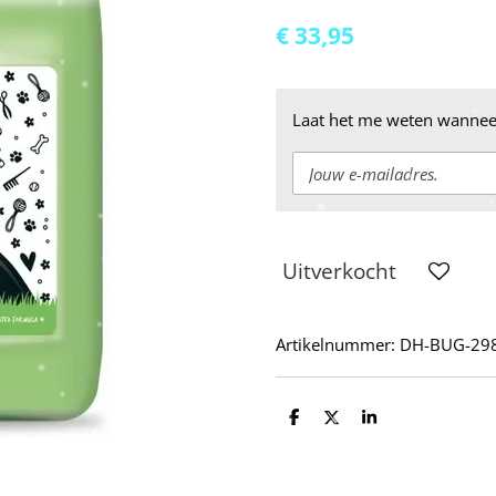
€ 33,95
Laat het me weten wanneer
Uitverkocht
Artikelnummer:
DH-BUG-29
D
D
S
e
e
h
l
e
a
e
l
r
n
e