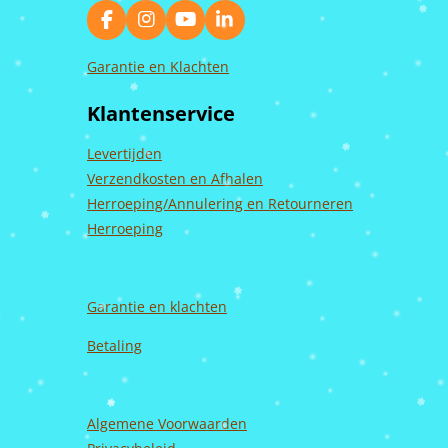
F
I
Y
L
a
n
o
i
c
s
u
n
Garantie en Klachten
e
t
T
k
b
a
u
e
Klantenservice
o
g
b
d
o
r
e
I
k
a
n
Levertijden
m
Verzendkosten en Afhalen
Herroeping/Annulering en Retourneren
Herroeping
Garantie en
klachten
Betaling
Algemene Voorwaarden