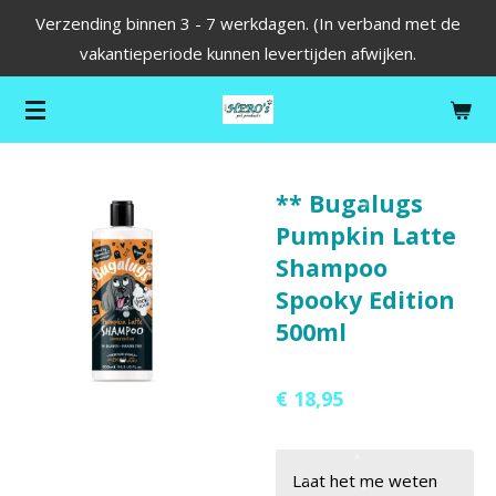
Verzending binnen 3 - 7 werkdagen. (In verband met de
Ga
vakantieperiode kunnen levertijden afwijken.
direct
naar
de
hoofdinhoud
** Bugalugs
Pumpkin Latte
Shampoo
Spooky Edition
500ml
€ 18,95
Laat het me weten