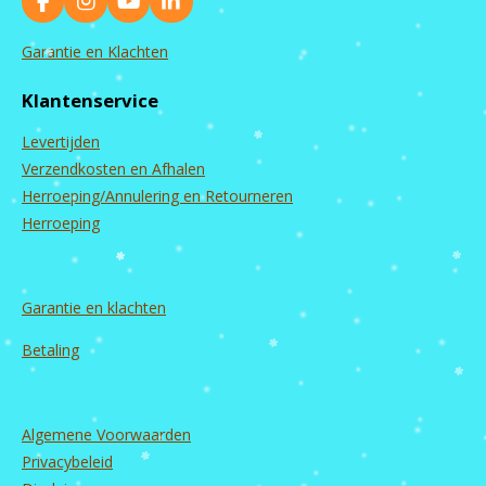
F
I
Y
L
a
n
o
i
c
s
u
n
Garantie en Klachten
e
t
T
k
b
a
u
e
Klantenservice
o
g
b
d
o
r
e
I
Levertijden
k
a
n
m
Verzendkosten en Afhalen
Herroeping/Annulering en Retourneren
Herroeping
Garantie en
klachten
Betaling
Algemene Voorwaarden
Privacybeleid