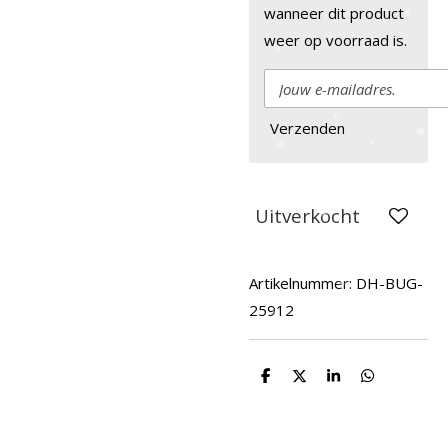
wanneer dit product
weer op voorraad is.
Verzenden
Uitverkocht
Artikelnummer:
DH-BUG-
25912
D
D
S
D
e
e
h
e
l
e
a
l
e
l
r
e
n
e
n