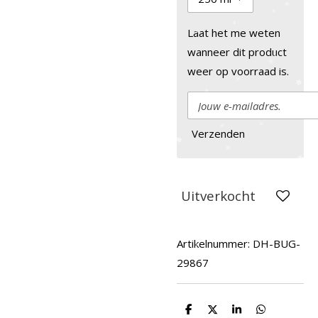
Laat het me weten
wanneer dit product
weer op voorraad is.
Verzenden
Uitverkocht
Artikelnummer:
DH-BUG-
29867
D
D
S
D