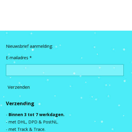
e
e
h
e
l
e
a
l
e
l
r
e
n
e
n
Nieuwsbrief aanmelding:
E-mailadres *
Verzenden
Verzending
-
Binnen 3 tot 7 werkdagen.
- met DHL, DPD & PostNL.
- met Track & Trace.