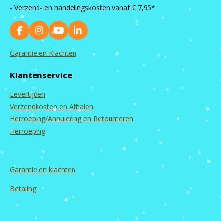
- Verzend- en handelingskosten vanaf
€ 7,95*
F
I
Y
L
a
n
o
i
c
s
u
n
Garantie en Klachten
e
t
T
k
b
a
u
e
Klantenservice
o
g
b
d
o
r
e
I
Levertijden
k
a
n
m
Verzendkosten en Afhalen
Herroeping/Annulering en Retourneren
Herroeping
Garantie en
klachten
Betaling