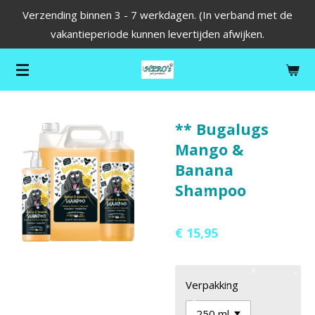
Verzending binnen 3 - 7 werkdagen. (In verband met de
Ga
vakantieperiode kunnen levertijden afwijken.
direct
naar
de
hoofdinhoud
** Bugalugs
Mango &
Banana
Shampoo
€ 15,95
Verpakking