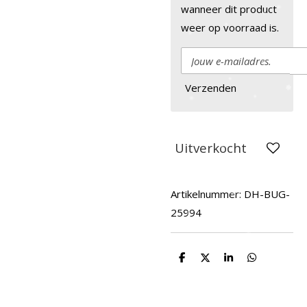
wanneer dit product
weer op voorraad is.
Verzenden
Uitverkocht
Artikelnummer:
DH-BUG-
25994
D
D
S
D
e
e
h
e
l
e
a
l
e
l
r
e
n
e
n