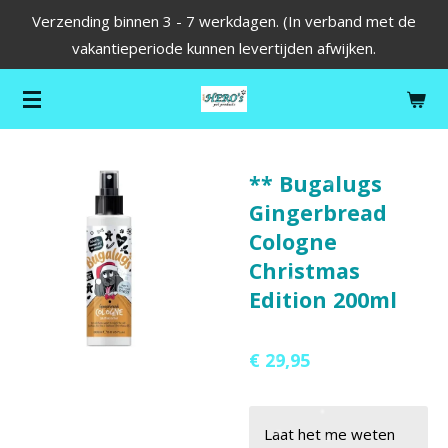
Verzending binnen 3 - 7 werkdagen. (In verband met de
Ga
vakantieperiode kunnen levertijden afwijken.
direct
naar
de
hoofdinhoud
** Bugalugs
Gingerbread
Cologne
Christmas
Edition 200ml
€ 29,95
Laat het me weten