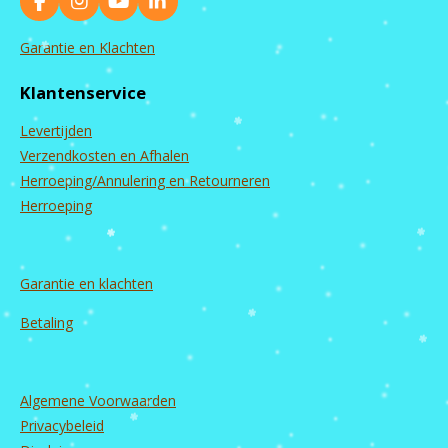
F
I
Y
L
a
n
o
i
c
s
u
n
Garantie en Klachten
e
t
T
k
b
a
u
e
Klantenservice
o
g
b
d
o
r
e
I
Levertijden
k
a
n
m
Verzendkosten en Afhalen
Herroeping/Annulering en Retourneren
Herroeping
Garantie en
klachten
Betaling
Algemene Voorwaarden
Privacybeleid