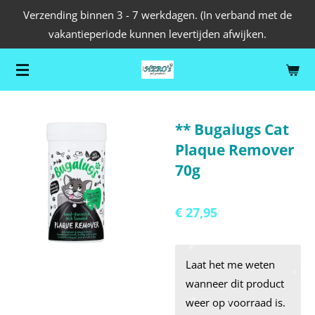
Verzending binnen 3 - 7 werkdagen. (In verband met de
Ga
vakantieperiode kunnen levertijden afwijken.
direct
naar
de
hoofdinhoud
** Bugalugs Cat
Plaque Remover
70g
€ 27,95
Laat het me weten
wanneer dit product
weer op voorraad is.