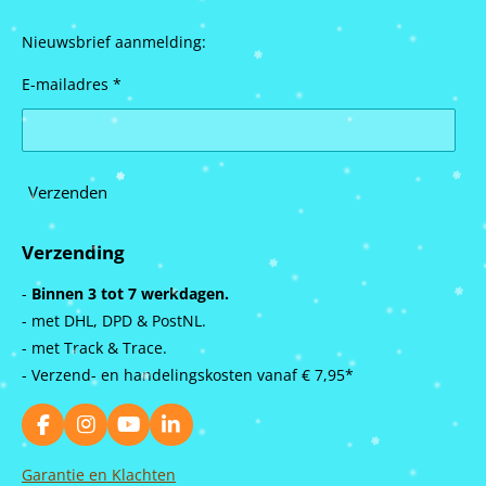
Nieuwsbrief aanmelding:
E-mailadres *
Verzenden
Verzending
-
Binnen 3 tot 7 werkdagen.
- met DHL, DPD & PostNL.
- met Track & Trace.
- Verzend- en handelingskosten vanaf
€ 7,95*
F
I
Y
L
a
n
o
i
c
s
u
n
Garantie en Klachten