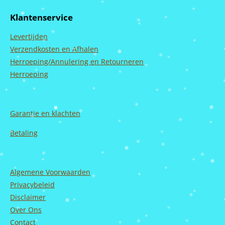
e
t
T
k
b
a
u
e
Klantenservice
o
g
b
d
o
r
e
I
Levertijden
k
a
n
m
Verzendkosten en Afhalen
Herroeping/Annulering en Retourneren
Herroeping
Garantie en
klachten
Betaling
Algemene Voorwaarden
Privacybeleid
Disclaimer
Over Ons
Contact