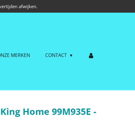
ertijden afwijken.
NZE MERKEN
CONTACT
 King Home 99M935E -