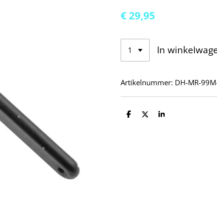
€ 29,95
In winkelwag
Artikelnummer:
DH-MR-99M
D
D
S
e
e
h
l
e
a
e
l
r
n
e