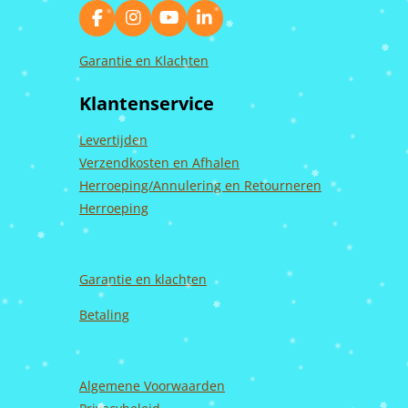
F
I
Y
L
a
n
o
i
c
s
u
n
Garantie en Klachten
e
t
T
k
b
a
u
e
Klantenservice
o
g
b
d
o
r
e
I
k
a
n
Levertijden
m
Verzendkosten en Afhalen
Herroeping/Annulering en Retourneren
Herroeping
Garantie en
klachten
Betaling
Algemene Voorwaarden