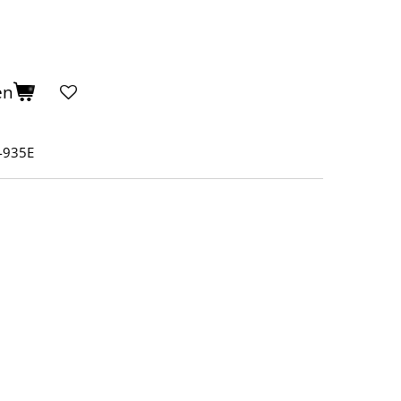
en
-935E