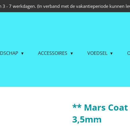
 3 - 7 werkdagen. (In verband met de vakantieperiode kunnen lev
EDSCHAP
ACCESSOIRES
VOEDSEL
O
** Mars Coat
3,5mm