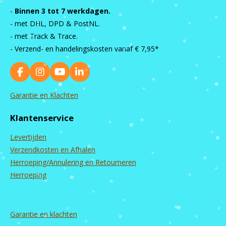
-
Binnen 3 tot 7 werkdagen.
- met DHL, DPD & PostNL.
- met Track & Trace.
- Verzend- en handelingskosten vanaf
€ 7,95*
F
I
Y
L
a
n
o
i
c
s
u
n
Garantie en Klachten
e
t
T
k
b
a
u
e
Klantenservice
o
g
b
d
o
r
e
I
Levertijden
k
a
n
m
Verzendkosten en Afhalen
Herroeping/Annulering en Retourneren
Herroeping
Garantie en
klachten