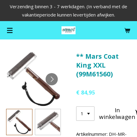
Verzending binnen 3 - 7 werkdagen. (In verband met de
Ga
vakantieperiode kunnen levertijden afwijken.
direct
naar
de
hoofdinhoud
** Mars Coat
King XXL
(99M61560)
€ 84,95
In
winkelwagen
Artikelnummer:
DH-MR-