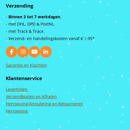
Verzending
-
Binnen 3 tot 7 werkdagen.
- met DHL, DPD & PostNL.
- met Track & Trace.
- Verzend- en handelingskosten vanaf
€ 7,95*
F
I
Y
L
a
n
o
i
c
s
u
n
Garantie en Klachten
e
t
T
k
b
a
u
e
Klantenservice
o
g
b
d
o
r
e
I
Levertijden
k
a
n
m
Verzendkosten en Afhalen
Herroeping/Annulering en Retourneren
Herroeping