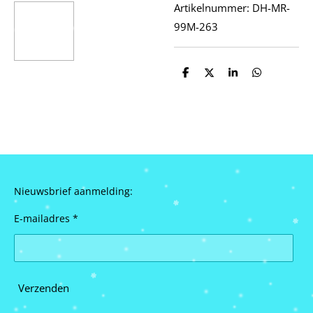
Artikelnummer:
DH-MR-
99M-263
D
D
S
D
e
e
h
e
l
e
a
l
e
l
r
e
n
e
n
Nieuwsbrief aanmelding:
E-mailadres *
Verzenden