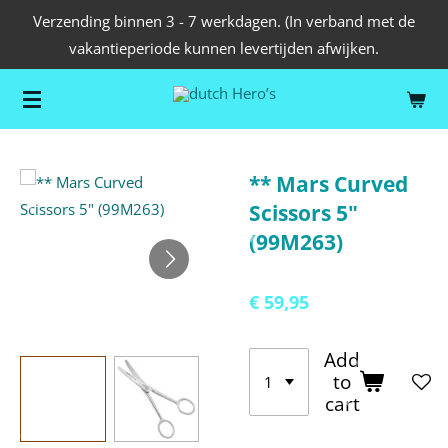
Verzending binnen 3 - 7 werkdagen. (In verband met de
Ga
vakantieperiode kunnen levertijden afwijken.
direct
naar
de
hoofdinhoud
** Mars Curved
Scissors 5"
(99M263)
€ 59,95
Add
to
cart