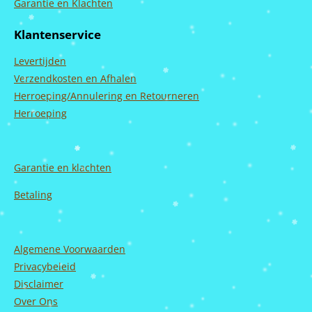
c
s
u
n
Garantie en Klachten
e
t
T
k
b
a
u
e
Klantenservice
o
g
b
d
o
r
e
I
Levertijden
k
a
n
m
Verzendkosten en Afhalen
Herroeping/Annulering en Retourneren
Herroeping
Garantie en
klachten
Betaling
Algemene Voorwaarden
Privacybeleid
Disclaimer
Over Ons