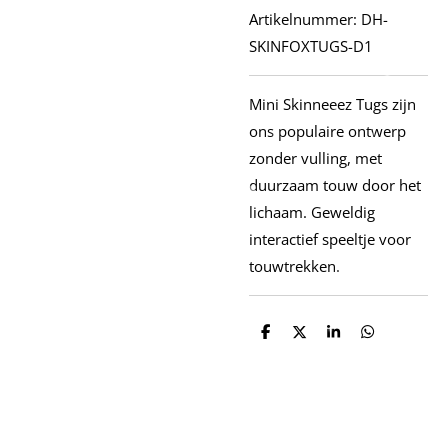
Artikelnummer:
DH-
SKINFOXTUGS-D1
Mini Skinneeez Tugs zijn
ons populaire ontwerp
zonder vulling, met
duurzaam touw door het
lichaam. Geweldig
interactief speeltje voor
touwtrekken.
D
D
S
D
e
e
h
e
l
e
a
l
e
l
r
e
n
e
n