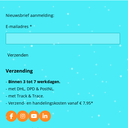
Nieuwsbrief aanmelding:
E-mailadres *
Verzenden
Verzending
-
Binnen 3 tot 7 werkdagen.
- met DHL, DPD & PostNL.
- met Track & Trace.
- Verzend- en handelingskosten vanaf
€ 7,95*
F
I
Y
L
a
n
o
i