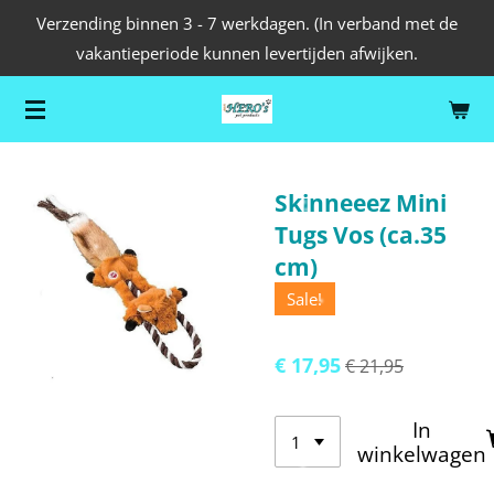
Verzending binnen 3 - 7 werkdagen. (In verband met de
Ga
vakantieperiode kunnen levertijden afwijken.
direct
naar
de
hoofdinhoud
Skinneeez Mini
Tugs Vos (ca.35
cm)
Sale!
€ 17,95
€ 21,95
In
winkelwagen