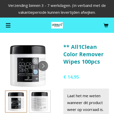
Verzending binnen 3 - 7 werkdagen. (In verband met de
Ga
vakantieperiode kunnen levertijden afwijken.
direct
naar
de
hoofdinhoud
** All1Clean
Color Remover
Wipes 100pcs
€ 14,95
Laat het me weten
wanneer dit product
weer op voorraad is.