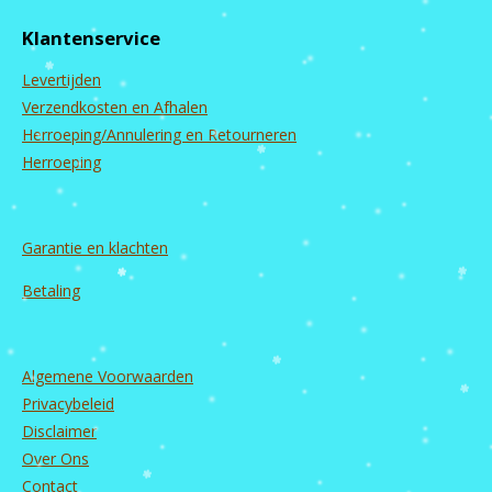
e
t
T
k
b
a
u
e
Klantenservice
o
g
b
d
o
r
e
I
Levertijden
k
a
n
m
Verzendkosten en Afhalen
Herroeping/Annulering en Retourneren
Herroeping
Garantie en
klachten
Betaling
Algemene Voorwaarden
Privacybeleid
Disclaimer
Over Ons
Contact