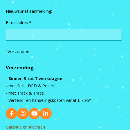
Nieuwsbrief aanmelding:
E-mailadres *
Verzenden
Verzending
-
Binnen 3 tot 7 werkdagen.
- met DHL, DPD & PostNL.
- met Track & Trace.
- Verzend- en handelingskosten vanaf
€ 7,95*
F
I
Y
L
a
n
o
i
c
s
u
n
Garantie en Klachten