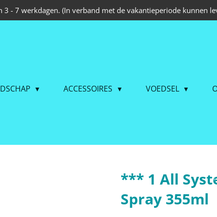
 3 - 7 werkdagen. (In verband met de vakantieperiode kunnen lev
EDSCHAP
ACCESSOIRES
VOEDSEL
O
*** 1 All Sy
Spray 355ml