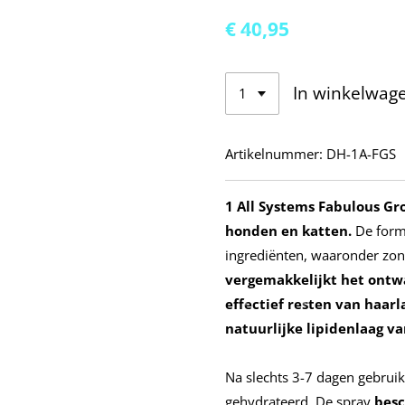
€ 40,95
In winkelwag
Artikelnummer:
DH-1A-FGS
1 All Systems Fabulous Gr
honden en katten.
De formu
ingrediënten, waaronder zon
vergemakkelijkt het ontw
effectief resten van haarla
natuurlijke lipidenlaag va
Na slechts 3-7 dagen gebruik
gehydrateerd. De spray
besc