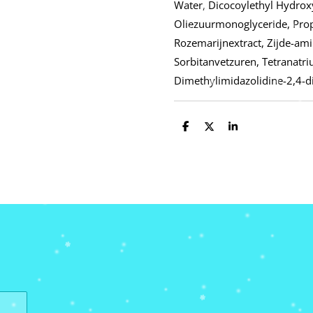
Water, Dicocoylethyl Hydro
Oliezuurmonoglyceride, Propy
Rozemarijnextract, Zijde-am
Sorbitanvetzuren, Tetranatr
Dimethylimidazolidine-2,4-d
D
D
S
e
e
h
l
e
a
e
l
r
n
e