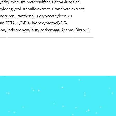
xyethylmonium Methosulfaat, Coco-Glucoside,
leenglycol, Kamille-extract, Brandnetelextract,
inozuren, Panthenol, Polyoxyethyleen 20
ium EDTA, 1,3-Bis(Hydroxymethyl)-5,5-
ion, Jodopropynylbutylcarbamaat, Aroma, Blauw 1.